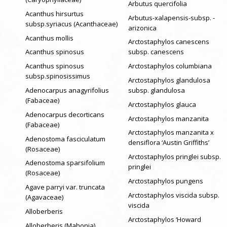
Arbutus quercifolia
Acanthus hirsurtus
Arbutus-xalapensis-subsp. -
subsp.syriacus (Acanthaceae)
arizonica
Acanthus mollis
Arctostaphylos canescens
Acanthus spinosus
subsp. canescens
Acanthus spinosus
Arctostaphylos columbiana
subsp.spinosissimus
Arctostaphylos glandulosa
Adenocarpus anagyrifolius
subsp. glandulosa
(Fabaceae)
Arctostaphylos glauca
Adenocarpus decorticans
Arctostaphylos manzanita
(Fabaceae)
Arctostaphylos manzanita x
Adenostoma fasciculatum
densiflora ‘Austin Griffiths’
(Rosaceae)
Arctostaphylos pringlei subsp.
Adenostoma sparsifolium
pringlei
(Rosaceae)
Arctostaphylos pungens
Agave parryi var. truncata
Arctostaphylos viscida subsp.
(Agavaceae)
viscida
Alloberberis
Arctostaphylos ‘Howard
Alloberberis (Mahonia)