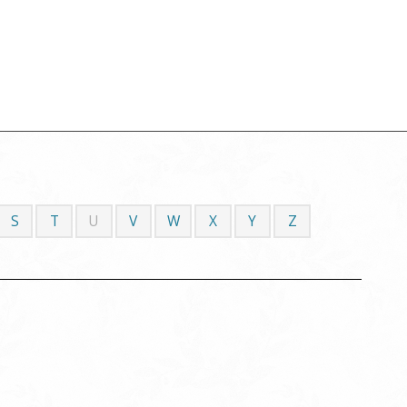
S
T
U
V
W
X
Y
Z