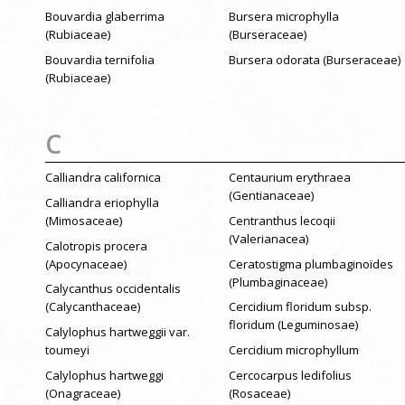
Bouvardia glaberrima
Bursera microphylla
(Rubiaceae)
(Burseraceae)
Bouvardia ternifolia
Bursera odorata (Burseraceae)
(Rubiaceae)
C
Calliandra californica
Centaurium erythraea
(Gentianaceae)
Calliandra eriophylla
(Mimosaceae)
Centranthus lecoqii
(Valerianacea)
Calotropis procera
(Apocynaceae)
Ceratostigma plumbaginoïdes
(Plumbaginaceae)
Calycanthus occidentalis
(Calycanthaceae)
Cercidium floridum subsp.
floridum (Leguminosae)
Calylophus hartweggii var.
toumeyi
Cercidium microphyllum
Calylophus hartweggi
Cercocarpus ledifolius
(Onagraceae)
(Rosaceae)