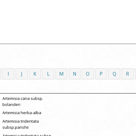
I
J
K
L
M
N
O
P
Q
R
Artemisia cana subsp.
bolanderi
Artemisia herba-alba
Artemisia tridentata
subsp.parishii
Artemisia tridentata subsp.