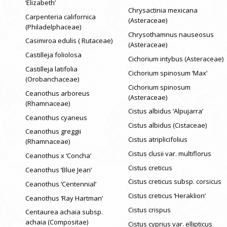
‘Elizabeth’
Chrysactinia mexicana
Carpenteria californica
(Asteraceae)
(Philadelphaceae)
Chrysothamnus nauseosus
Casimiroa edulis ( Rutaceae)
(Asteraceae)
Castilleja foliolosa
Cichorium intybus (Asteraceae)
Castilleja latifolia
Cichorium spinosum ‘Max’
(Orobanchaceae)
Cichorium spinosum
Ceanothus arboreus
(Asteraceae)
(Rhamnaceae)
Cistus albidus ‘Alpujarra’
Ceanothus cyaneus
Cistus albidus (Cistaceae)
Ceanothus greggii
Cistus atriplicifolius
(Rhamnaceae)
Cistus clusii var. multiflorus
Ceanothus x ‘Concha’
Cistus creticus
Ceanothus ‘Blue Jean’
Cistus creticus subsp. corsicus
Ceanothus ‘Centennial’
Cistus creticus ‘Heraklion’
Ceanothus ‘Ray Hartman’
Cistus crispus
Centaurea achaia subsp.
achaia (Compositae)
Cistus cyprius var. ellipticus