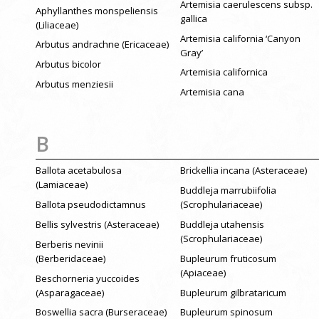
Artemisia caerulescens subsp.
Aphyllanthes monspeliensis
gallica
(Liliaceae)
Artemisia california ‘Canyon
Arbutus andrachne (Ericaceae)
Gray’
Arbutus bicolor
Artemisia californica
Arbutus menziesii
Artemisia cana
B
Ballota acetabulosa
Brickellia incana (Asteraceae)
(Lamiaceae)
Buddleja marrubiifolia
Ballota pseudodictamnus
(Scrophulariaceae)
Bellis sylvestris (Asteraceae)
Buddleja utahensis
(Scrophulariaceae)
Berberis nevinii
(Berberidaceae)
Bupleurum fruticosum
(Apiaceae)
Beschorneria yuccoides
(Asparagaceae)
Bupleurum gilbrataricum
Boswellia sacra (Burseraceae)
Bupleurum spinosum