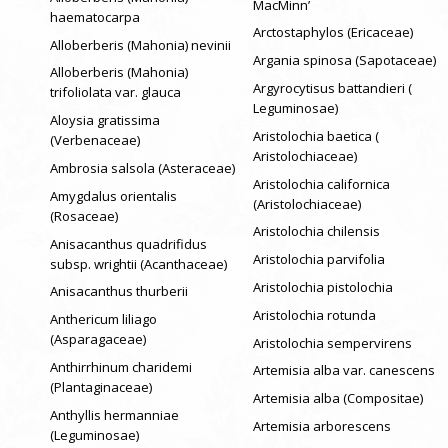
MacMinn’
haematocarpa
Arctostaphylos (Ericaceae)
Alloberberis (Mahonia) nevinii
Argania spinosa (Sapotaceae)
Alloberberis (Mahonia)
Argyrocytisus battandieri (
trifoliolata var. glauca
Leguminosae)
Aloysia gratissima
Aristolochia baetica (
(Verbenaceae)
Aristolochiaceae)
Ambrosia salsola (Asteraceae)
Aristolochia californica
Amygdalus orientalis
(Aristolochiaceae)
(Rosaceae)
Aristolochia chilensis
Anisacanthus quadrifidus
Aristolochia parvifolia
subsp. wrightii (Acanthaceae)
Aristolochia pistolochia
Anisacanthus thurberii
Aristolochia rotunda
Anthericum liliago
(Asparagaceae)
Aristolochia sempervirens
Anthirrhinum charidemi
Artemisia alba var. canescens
(Plantaginaceae)
Artemisia alba (Compositae)
Anthyllis hermanniae
Artemisia arborescens
(Leguminosae)