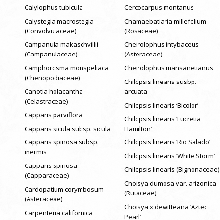
Calylophus tubicula
Cercocarpus montanus
Calystegia macrostegia
Chamaebatiaria millefolium
(Convolvulaceae)
(Rosaceae)
Campanula makaschvillii
Cheirolophus intybaceus
(Campanulaceae)
(Asteraceae)
Camphorosma monspeliaca
Cheirolophus mansanetianus
(Chenopodiaceae)
Chilopsis linearis susbp.
Canotia holacantha
arcuata
(Celastraceae)
Chilopsis linearis ‘Bicolor’
Capparis parviflora
Chilopsis linearis ‘Lucretia
Capparis sicula subsp. sicula
Hamilton’
Capparis spinosa subsp.
Chilopsis linearis ‘Rio Salado’
inermis
Chilopsis linearis ‘White Storm’
Capparis spinosa
Chilopsis linearis (Bignonaceae)
(Capparaceae)
Choisya dumosa var. arizonica
Cardopatium corymbosum
(Rutaceae)
(Asteraceae)
Choisya x dewitteana ‘Aztec
Carpenteria californica
Pearl’