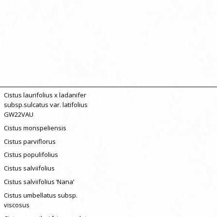
Cistus laurifolius x ladanifer
subsp.sulcatus var. latifolius
GW22VAU
Cistus monspeliensis
Cistus parviflorus
Cistus populifolius
Cistus salviifolius
Cistus salviifolius ‘Nana’
Cistus umbellatus subsp.
viscosus