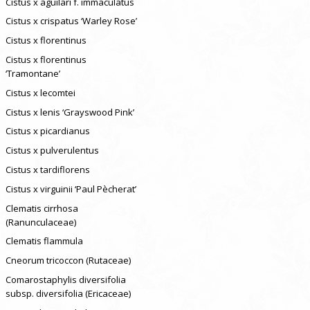
Cistus x aguilari f. immaculatus
Cistus x crispatus ‘Warley Rose’
Cistus x florentinus
Cistus x florentinus
‘Tramontane’
Cistus x lecomtei
Cistus x lenis ‘Grayswood Pink’
Cistus x picardianus
Cistus x pulverulentus
Cistus x tardiflorens
Cistus x virguinii ‘Paul Pècherat’
Clematis cirrhosa
(Ranunculaceae)
Clematis flammula
Cneorum tricoccon (Rutaceae)
Comarostaphylis diversifolia
subsp. diversifolia (Ericaceae)