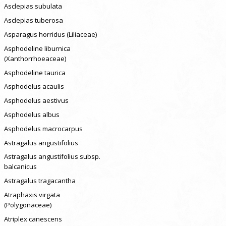
Asclepias subulata
Asclepias tuberosa
Asparagus horridus (Liliaceae)
Asphodeline liburnica
(Xanthorrhoeaceae)
Asphodeline taurica
Asphodelus acaulis
Asphodelus aestivus
Asphodelus albus
Asphodelus macrocarpus
Astragalus angustifolius
Astragalus angustifolius subsp.
balcanicus
Astragalus tragacantha
Atraphaxis virgata
(Polygonaceae)
Atriplex canescens