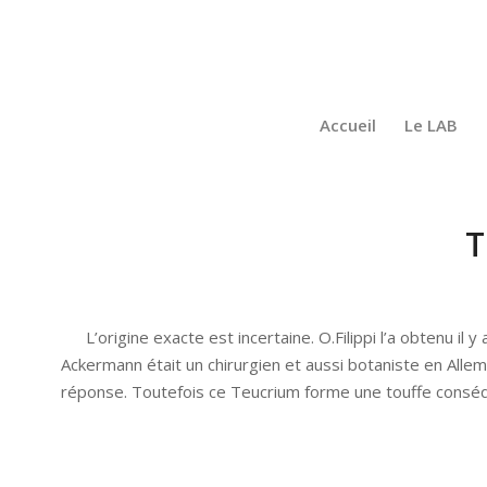
Accueil
Le LAB
T
L’origine exacte est incertaine. O.Filippi l’a obtenu i
Ackermann était un chirurgien et aussi botaniste en Allemag
réponse. Toutefois ce Teucrium forme une touffe conséque