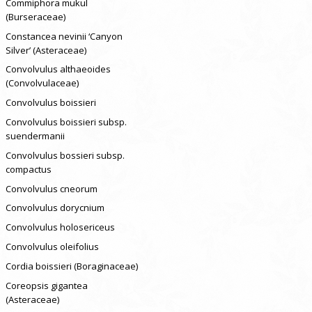
Commiphora mukul
(Burseraceae)
Constancea nevinii ‘Canyon
Silver’ (Asteraceae)
Convolvulus althaeoides
(Convolvulaceae)
Convolvulus boissieri
Convolvulus boissieri subsp.
suendermanii
Convolvulus bossieri subsp.
compactus
Convolvulus cneorum
Convolvulus dorycnium
Convolvulus holosericeus
Convolvulus oleifolius
Cordia boissieri (Boraginaceae)
Coreopsis gigantea
(Asteraceae)