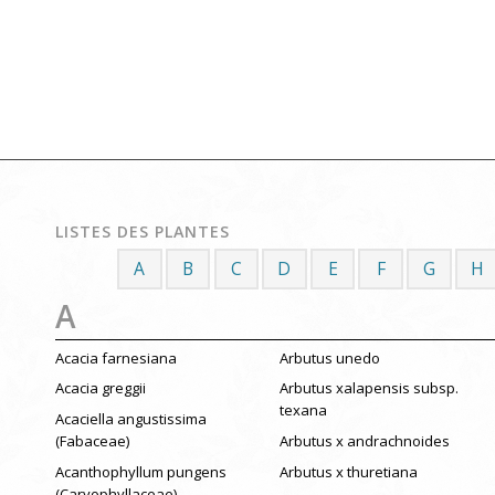
LISTES DES PLANTES
A
B
C
D
E
F
G
H
A
Acacia farnesiana
Arbutus unedo
Acacia greggii
Arbutus xalapensis subsp.
texana
Acaciella angustissima
(Fabaceae)
Arbutus x andrachnoides
Acanthophyllum pungens
Arbutus x thuretiana
(Caryophyllaceae)