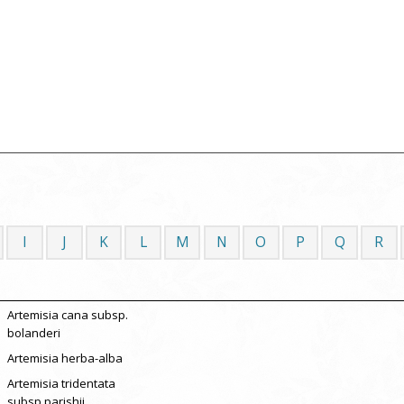
I
J
K
L
M
N
O
P
Q
R
Artemisia cana subsp.
bolanderi
Artemisia herba-alba
Artemisia tridentata
subsp.parishii