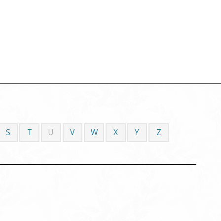
S
T
U
V
W
X
Y
Z