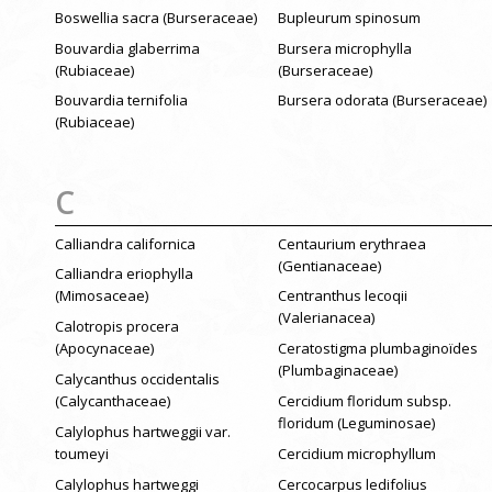
Boswellia sacra (Burseraceae)
Bupleurum spinosum
Bouvardia glaberrima
Bursera microphylla
(Rubiaceae)
(Burseraceae)
Bouvardia ternifolia
Bursera odorata (Burseraceae)
(Rubiaceae)
C
Calliandra californica
Centaurium erythraea
(Gentianaceae)
Calliandra eriophylla
(Mimosaceae)
Centranthus lecoqii
(Valerianacea)
Calotropis procera
(Apocynaceae)
Ceratostigma plumbaginoïdes
(Plumbaginaceae)
Calycanthus occidentalis
(Calycanthaceae)
Cercidium floridum subsp.
floridum (Leguminosae)
Calylophus hartweggii var.
toumeyi
Cercidium microphyllum
Calylophus hartweggi
Cercocarpus ledifolius