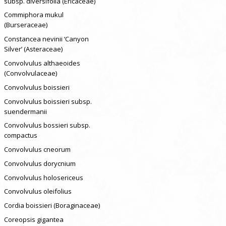
subsp. diversifolia (Ericaceae)
Commiphora mukul
(Burseraceae)
Constancea nevinii ‘Canyon
Silver’ (Asteraceae)
Convolvulus althaeoides
(Convolvulaceae)
Convolvulus boissieri
Convolvulus boissieri subsp.
suendermanii
Convolvulus bossieri subsp.
compactus
Convolvulus cneorum
Convolvulus dorycnium
Convolvulus holosericeus
Convolvulus oleifolius
Cordia boissieri (Boraginaceae)
Coreopsis gigantea