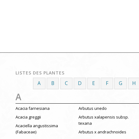
LISTES DES PLANTES
A
B
C
D
E
F
G
H
A
Acacia farnesiana
Arbutus unedo
Acacia greggii
Arbutus xalapensis subsp.
texana
Acaciella angustissima
(Fabaceae)
Arbutus x andrachnoides