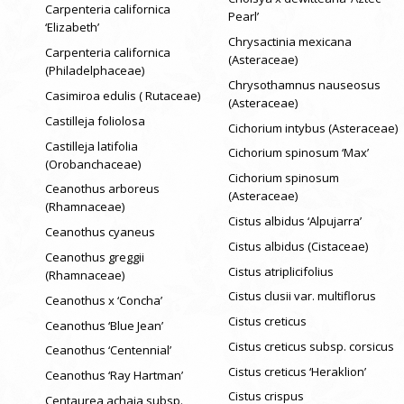
Carpenteria californica
Pearl’
‘Elizabeth’
Chrysactinia mexicana
Carpenteria californica
(Asteraceae)
(Philadelphaceae)
Chrysothamnus nauseosus
Casimiroa edulis ( Rutaceae)
(Asteraceae)
Castilleja foliolosa
Cichorium intybus (Asteraceae)
Castilleja latifolia
Cichorium spinosum ‘Max’
(Orobanchaceae)
Cichorium spinosum
Ceanothus arboreus
(Asteraceae)
(Rhamnaceae)
Cistus albidus ‘Alpujarra’
Ceanothus cyaneus
Cistus albidus (Cistaceae)
Ceanothus greggii
Cistus atriplicifolius
(Rhamnaceae)
Cistus clusii var. multiflorus
Ceanothus x ‘Concha’
Cistus creticus
Ceanothus ‘Blue Jean’
Cistus creticus subsp. corsicus
Ceanothus ‘Centennial’
Cistus creticus ‘Heraklion’
Ceanothus ‘Ray Hartman’
Cistus crispus
Centaurea achaia subsp.