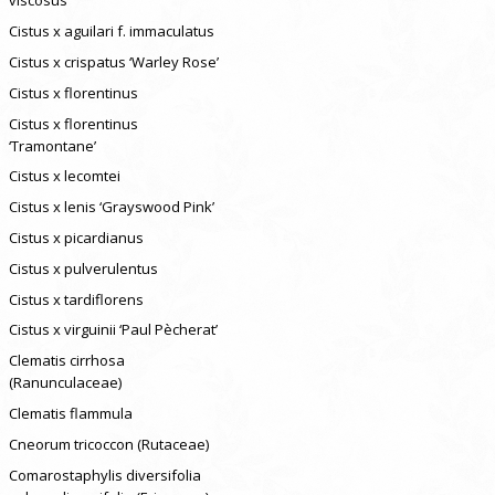
viscosus
Cistus x aguilari f. immaculatus
Cistus x crispatus ‘Warley Rose’
Cistus x florentinus
Cistus x florentinus
‘Tramontane’
Cistus x lecomtei
Cistus x lenis ‘Grayswood Pink’
Cistus x picardianus
Cistus x pulverulentus
Cistus x tardiflorens
Cistus x virguinii ‘Paul Pècherat’
Clematis cirrhosa
(Ranunculaceae)
Clematis flammula
Cneorum tricoccon (Rutaceae)
Comarostaphylis diversifolia