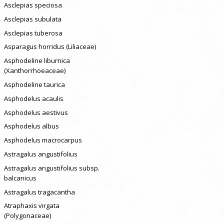
Asclepias speciosa
Asclepias subulata
Asclepias tuberosa
Asparagus horridus (Liliaceae)
Asphodeline liburnica
(Xanthorrhoeaceae)
Asphodeline taurica
Asphodelus acaulis
Asphodelus aestivus
Asphodelus albus
Asphodelus macrocarpus
Astragalus angustifolius
Astragalus angustifolius subsp.
balcanicus
Astragalus tragacantha
Atraphaxis virgata
(Polygonaceae)