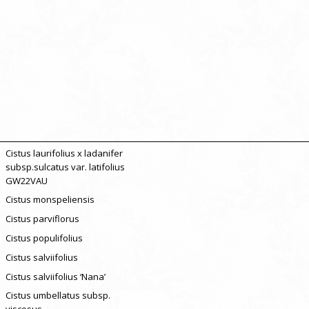
Cistus laurifolius x ladanifer
subsp.sulcatus var. latifolius
GW22VAU
Cistus monspeliensis
Cistus parviflorus
Cistus populifolius
Cistus salviifolius
Cistus salviifolius ‘Nana’
Cistus umbellatus subsp.