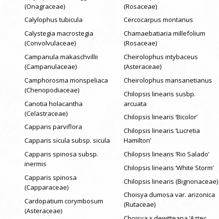
(Onagraceae)
(Rosaceae)
Calylophus tubicula
Cercocarpus montanus
Calystegia macrostegia
Chamaebatiaria millefolium
(Convolvulaceae)
(Rosaceae)
Campanula makaschvillii
Cheirolophus intybaceus
(Campanulaceae)
(Asteraceae)
Camphorosma monspeliaca
Cheirolophus mansanetianus
(Chenopodiaceae)
Chilopsis linearis susbp.
Canotia holacantha
arcuata
(Celastraceae)
Chilopsis linearis ‘Bicolor’
Capparis parviflora
Chilopsis linearis ‘Lucretia
Capparis sicula subsp. sicula
Hamilton’
Capparis spinosa subsp.
Chilopsis linearis ‘Rio Salado’
inermis
Chilopsis linearis ‘White Storm’
Capparis spinosa
Chilopsis linearis (Bignonaceae)
(Capparaceae)
Choisya dumosa var. arizonica
Cardopatium corymbosum
(Rutaceae)
(Asteraceae)
Choisya x dewitteana ‘Aztec