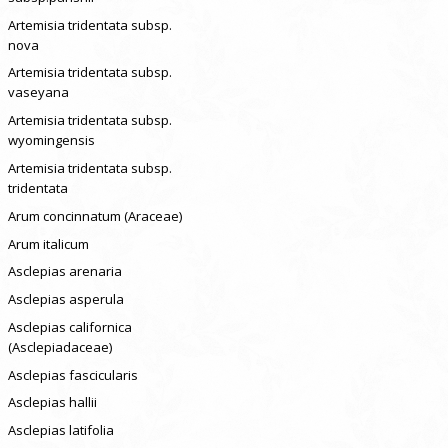
Artemisia tridentata subsp.
nova
Artemisia tridentata subsp.
vaseyana
Artemisia tridentata subsp.
wyomingensis
Artemisia tridentata subsp.
tridentata
Arum concinnatum (Araceae)
Arum italicum
Asclepias arenaria
Asclepias asperula
Asclepias californica
(Asclepiadaceae)
Asclepias fascicularis
Asclepias hallii
Asclepias latifolia