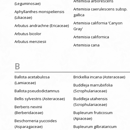
Artemisia arborescens
(Leguminosae)
Artemisia caerulescens subsp.
Aphyllanthes monspeliensis
gallica
(Liliaceae)
Artemisia california ‘Canyon
Arbutus andrachne (Ericaceae)
Gray’
Arbutus bicolor
Artemisia californica
Arbutus menziesii
Artemisia cana
B
Ballota acetabulosa
Brickellia incana (Asteraceae)
(Lamiaceae)
Buddleja marrubiifolia
Ballota pseudodictamnus
(Scrophulariaceae)
Bellis sylvestris (Asteraceae)
Buddleja utahensis
(Scrophulariaceae)
Berberis nevinii
(Berberidaceae)
Bupleurum fruticosum
(Apiaceae)
Beschorneria yuccoides
(Asparagaceae)
Bupleurum gilbrataricum