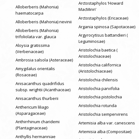
Arctostaphylos ‘Howard
Alloberberis (Mahonia)
MacMinn’
haematocarpa
Arctostaphylos (Ericaceae)
Alloberberis (Mahonia) nevinii
Argania spinosa (Sapotaceae)
Alloberberis (Mahonia)
Argyrocytisus battandieri (
trifoliolata var. glauca
Leguminosae)
Aloysia gratissima
Aristolochia baetica (
(Verbenaceae)
Aristolochiaceae)
Ambrosia salsola (Asteraceae)
Aristolochia californica
Amygdalus orientalis
(Aristolochiaceae)
(Rosaceae)
Aristolochia chilensis
Anisacanthus quadrifidus
Aristolochia parvifolia
subsp. wrightii (Acanthaceae)
Aristolochia pistolochia
Anisacanthus thurberii
Aristolochia rotunda
Anthericum liliago
(Asparagaceae)
Aristolochia sempervirens
Anthirrhinum charidemi
Artemisia alba var. canescens
(Plantaginaceae)
Artemisia alba (Compositae)
Anthyllis hermanniae