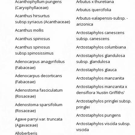
Acanthophyllum pungens
Arbutus x thuretiana
(Caryophyllaceae)
Arbutus quercifolia
Acanthus hirsurtus
Arbutus-xalapensis-subsp. -
subsp.syriacus (Acanthaceae)
arizonica
Acanthus mollis
Arctostaphylos canescens
Acanthus spinosus
subsp. canescens
Acanthus spinosus
Arctostaphylos columbiana
subsp.spinosissimus
Arctostaphylos glandulosa
Adenocarpus anagyrifolius
subsp. glandulosa
(Fabaceae)
Arctostaphylos glauca
Adenocarpus decorticans
Arctostaphylos manzanita
(Fabaceae)
Arctostaphylos manzanita x
Adenostoma fasciculatum
densiflora ‘Austin Griffiths’
(Rosaceae)
Arctostaphylos pringlei subsp.
Adenostoma sparsifolium
pringlei
(Rosaceae)
Arctostaphylos pungens
Agave parryi var. truncata
Arctostaphylos viscida subsp.
(Agavaceae)
viscida
Alloberberis