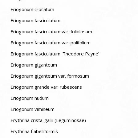
Eriogonum crocatum
Eriogonum fasciculatum
Eriogonum fasciculatum var. foliolosum
Eriogonum fasciculatum var. polifolium
Eriogonum fasciculatum ‘Theodore Payne’
Eriogonum giganteum
Eriogonum giganteum var. formosum
Eriogonum grande var. rubescens
Eriogonum nudum
Eriogonum vimineum
Erythrina crista-gallii (Leguminosae)
Erythrina flabelliformis