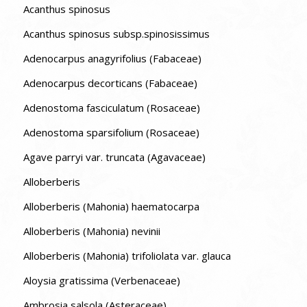
Acanthus spinosus
Acanthus spinosus subsp.spinosissimus
Adenocarpus anagyrifolius (Fabaceae)
Adenocarpus decorticans (Fabaceae)
Adenostoma fasciculatum (Rosaceae)
Adenostoma sparsifolium (Rosaceae)
Agave parryi var. truncata (Agavaceae)
Alloberberis
Alloberberis (Mahonia) haematocarpa
Alloberberis (Mahonia) nevinii
Alloberberis (Mahonia) trifoliolata var. glauca
Aloysia gratissima (Verbenaceae)
Ambrosia salsola (Asteraceae)