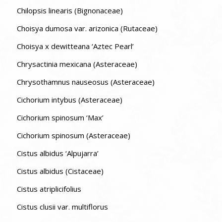
Chilopsis linearis (Bignonaceae)
Choisya dumosa var. arizonica (Rutaceae)
Choisya x dewitteana ‘Aztec Pearl’
Chrysactinia mexicana (Asteraceae)
Chrysothamnus nauseosus (Asteraceae)
Cichorium intybus (Asteraceae)
Cichorium spinosum ‘Max’
Cichorium spinosum (Asteraceae)
Cistus albidus ‘Alpujarra’
Cistus albidus (Cistaceae)
Cistus atriplicifolius
Cistus clusii var. multiflorus