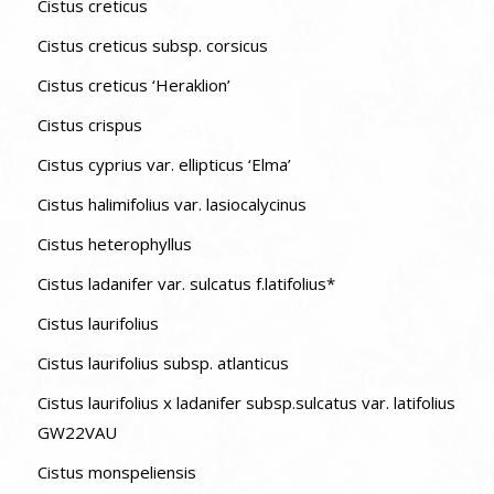
Cistus creticus
Cistus creticus subsp. corsicus
Cistus creticus ‘Heraklion’
Cistus crispus
Cistus cyprius var. ellipticus ‘Elma’
Cistus halimifolius var. lasiocalycinus
Cistus heterophyllus
Cistus ladanifer var. sulcatus f.latifolius*
Cistus laurifolius
Cistus laurifolius subsp. atlanticus
Cistus laurifolius x ladanifer subsp.sulcatus var. latifolius
GW22VAU
Cistus monspeliensis