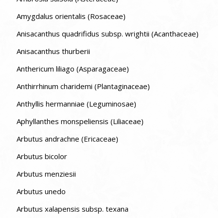
Amygdalus orientalis (Rosaceae)
Anisacanthus quadrifidus subsp. wrightii (Acanthaceae)
Anisacanthus thurberii
Anthericum liliago (Asparagaceae)
Anthirrhinum charidemi (Plantaginaceae)
Anthyllis hermanniae (Leguminosae)
Aphyllanthes monspeliensis (Liliaceae)
Arbutus andrachne (Ericaceae)
Arbutus bicolor
Arbutus menziesii
Arbutus unedo
Arbutus xalapensis subsp. texana