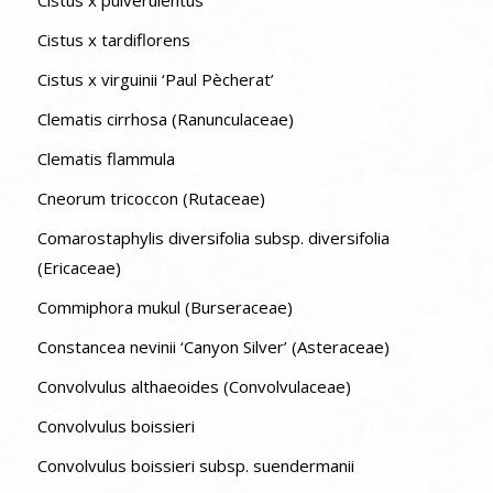
Cistus x tardiflorens
Cistus x virguinii ‘Paul Pècherat’
Clematis cirrhosa (Ranunculaceae)
Clematis flammula
Cneorum tricoccon (Rutaceae)
Comarostaphylis diversifolia subsp. diversifolia
(Ericaceae)
Commiphora mukul (Burseraceae)
Constancea nevinii ‘Canyon Silver’ (Asteraceae)
Convolvulus althaeoides (Convolvulaceae)
Convolvulus boissieri
Convolvulus boissieri subsp. suendermanii