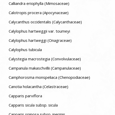
Calliandra eriophylla (Mimosaceae)
Calotropis procera (Apocynaceae)
Calycanthus occidentalis (Calycanthaceae)
Calylophus hartweggii var. toumeyi
Calylophus hartweggi (Onagraceae)
Calylophus tubicula
Calystegia macrostegia (Convolvulaceae)
Campanula makaschvillii (Campanulaceae)
Camphorosma monspeliaca (Chenopodiaceae)
Canotia holacantha (Celastraceae)
Capparis parviflora
Capparis sicula subsp. sicula
Capparis spinosa subsp. inermis