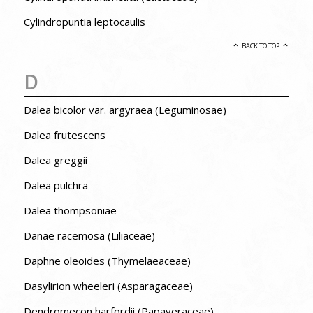
Cylindropuntia leptocaulis
BACK TO TOP
D
Dalea bicolor var. argyraea (Leguminosae)
Dalea frutescens
Dalea greggii
Dalea pulchra
Dalea thompsoniae
Danae racemosa (Liliaceae)
Daphne oleoides (Thymelaeaceae)
Dasylirion wheeleri (Asparagaceae)
Dendromecon harfordii (Papaveraceae)