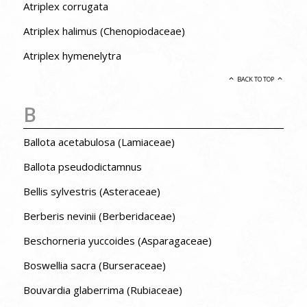
Atriplex corrugata
Atriplex halimus (Chenopiodaceae)
Atriplex hymenelytra
BACK TO TOP
B
Ballota acetabulosa (Lamiaceae)
Ballota pseudodictamnus
Bellis sylvestris (Asteraceae)
Berberis nevinii (Berberidaceae)
Beschorneria yuccoides (Asparagaceae)
Boswellia sacra (Burseraceae)
Bouvardia glaberrima (Rubiaceae)