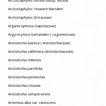
Arctostaphylos viscida subsp. viscida
Arctostaphylos ‘Howard MacMinn’
Arctostaphylos (Ericaceae)
Argania spinosa (Sapotaceae)
Argyrocytisus battandieri ( Leguminosae)
Aristolochia baetica ( Aristolochiaceae)
Aristolochia californica (Aristolochiaceae)
Aristolochia chilensis
Aristolochia parvifolia
Aristolochia pistolochia
Aristolochia rotunda
Aristolochia sempervirens
Artemisia alba var. canescens