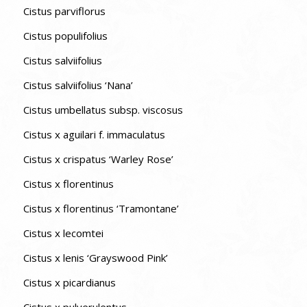
Cistus parviflorus
Cistus populifolius
Cistus salviifolius
Cistus salviifolius ‘Nana’
Cistus umbellatus subsp. viscosus
Cistus x aguilari f. immaculatus
Cistus x crispatus ‘Warley Rose’
Cistus x florentinus
Cistus x florentinus ‘Tramontane’
Cistus x lecomtei
Cistus x lenis ‘Grayswood Pink’
Cistus x picardianus
Cistus x pulverulentus