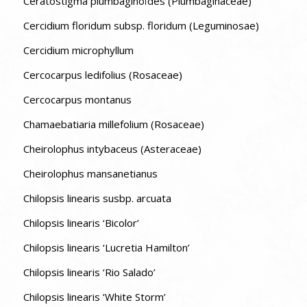
Ceratostigma plumbaginoïdes (Plumbaginaceae)
Cercidium floridum subsp. floridum (Leguminosae)
Cercidium microphyllum
Cercocarpus ledifolius (Rosaceae)
Cercocarpus montanus
Chamaebatiaria millefolium (Rosaceae)
Cheirolophus intybaceus (Asteraceae)
Cheirolophus mansanetianus
Chilopsis linearis susbp. arcuata
Chilopsis linearis ‘Bicolor’
Chilopsis linearis ‘Lucretia Hamilton’
Chilopsis linearis ‘Rio Salado’
Chilopsis linearis ‘White Storm’