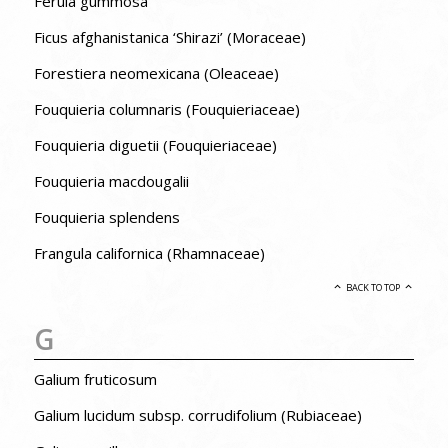
Ferula gummosa
Ficus afghanistanica ‘Shirazi’ (Moraceae)
Forestiera neomexicana (Oleaceae)
Fouquieria columnaris (Fouquieriaceae)
Fouquieria diguetii (Fouquieriaceae)
Fouquieria macdougalii
Fouquieria splendens
Frangula californica (Rhamnaceae)
BACK TO TOP
G
Galium fruticosum
Galium lucidum subsp. corrudifolium (Rubiaceae)