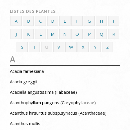
LISTES DES PLANTES
A
B
C
D
E
F
G
H
I
J
K
L
M
N
O
P
Q
R
S
T
U
V
W
X
Y
Z
A
Acacia farnesiana
Acacia greggii
Acaciella angustissima (Fabaceae)
Acanthophyllum pungens (Caryophyllaceae)
Acanthus hirsurtus subsp.syriacus (Acanthaceae)
Acanthus mollis