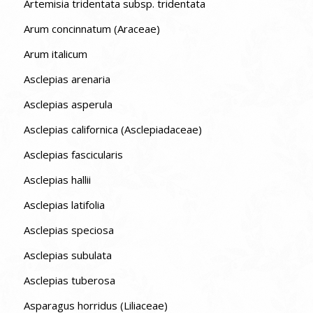
Artemisia tridentata subsp. tridentata
Arum concinnatum (Araceae)
Arum italicum
Asclepias arenaria
Asclepias asperula
Asclepias californica (Asclepiadaceae)
Asclepias fascicularis
Asclepias hallii
Asclepias latifolia
Asclepias speciosa
Asclepias subulata
Asclepias tuberosa
Asparagus horridus (Liliaceae)