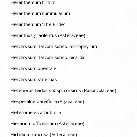
Helianthemum hirtum
Helianthemum nummularium
Helianthemum ‘The Bride’
Helianthus gracilentus (Asteraceae)
Helichrysum italicum subsp. microphyllum
Helichrysum italicum subsp. picardii
Helichrysum orientale
Helichrysum stoechas
Helleborus lividus subsp. corsicus (Ranunculaceae)
Hesperaloe parviflora (Agavaceae)
Heteromeles arbutifolia
Hieracium officinarum (Asteraceae)
Hirtellina fruticosa (Asteraceae)