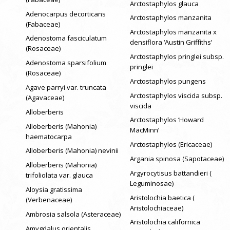
Arctostaphylos glauca
Adenocarpus decorticans
Arctostaphylos manzanita
(Fabaceae)
Arctostaphylos manzanita x
Adenostoma fasciculatum
densiflora ‘Austin Griffiths’
(Rosaceae)
Arctostaphylos pringlei subsp.
Adenostoma sparsifolium
pringlei
(Rosaceae)
Arctostaphylos pungens
Agave parryi var. truncata
Arctostaphylos viscida subsp.
(Agavaceae)
viscida
Alloberberis
Arctostaphylos ‘Howard
Alloberberis (Mahonia)
MacMinn’
haematocarpa
Arctostaphylos (Ericaceae)
Alloberberis (Mahonia) nevinii
Argania spinosa (Sapotaceae)
Alloberberis (Mahonia)
Argyrocytisus battandieri (
trifoliolata var. glauca
Leguminosae)
Aloysia gratissima
Aristolochia baetica (
(Verbenaceae)
Aristolochiaceae)
Ambrosia salsola (Asteraceae)
Aristolochia californica
Amygdalus orientalis