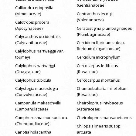
(Gentianaceae)
Calliandra eriophylla
(Mimosaceae)
Centranthus lecoqii
(Valerianacea)
Calotropis procera
(Apocynaceae)
Ceratostigma plumbaginoïdes
(Plumbaginaceae)
Calycanthus occidentalis
(Calycanthaceae)
Cercidium floridum subsp.
floridum (Leguminosae)
Calylophus hartweggii var.
toumeyi
Cercidium microphyllum
Calylophus hartweggi
Cercocarpus ledifolius
(Onagraceae)
(Rosaceae)
Calylophus tubicula
Cercocarpus montanus
Calystegia macrostegia
Chamaebatiaria millefolium
(Convolvulaceae)
(Rosaceae)
Campanula makaschvillii
Cheirolophus intybaceus
(Campanulaceae)
(Asteraceae)
Camphorosma monspeliaca
Cheirolophus mansanetianus
(Chenopodiaceae)
Chilopsis linearis susbp.
Canotia holacantha
arcuata