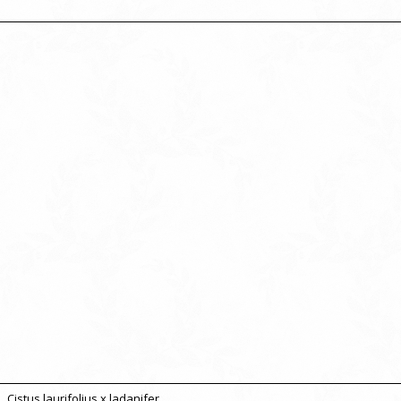
Cistus laurifolius x ladanifer