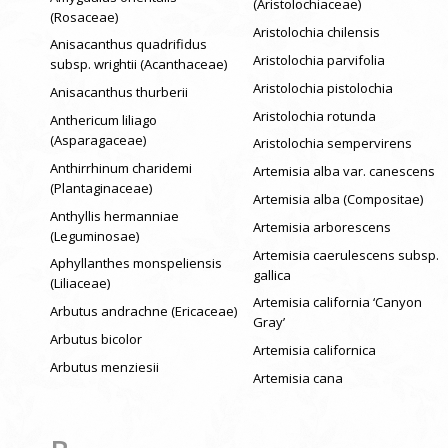
(Aristolochiaceae)
(Rosaceae)
Aristolochia chilensis
Anisacanthus quadrifidus
Aristolochia parvifolia
subsp. wrightii (Acanthaceae)
Aristolochia pistolochia
Anisacanthus thurberii
Aristolochia rotunda
Anthericum liliago
(Asparagaceae)
Aristolochia sempervirens
Anthirrhinum charidemi
Artemisia alba var. canescens
(Plantaginaceae)
Artemisia alba (Compositae)
Anthyllis hermanniae
Artemisia arborescens
(Leguminosae)
Artemisia caerulescens subsp.
Aphyllanthes monspeliensis
gallica
(Liliaceae)
Artemisia california ‘Canyon
Arbutus andrachne (Ericaceae)
Gray’
Arbutus bicolor
Artemisia californica
Arbutus menziesii
Artemisia cana