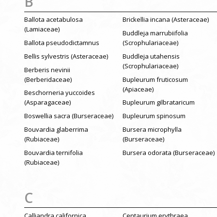
B
Ballota acetabulosa
Brickellia incana (Asteraceae)
(Lamiaceae)
Buddleja marrubiifolia
Ballota pseudodictamnus
(Scrophulariaceae)
Bellis sylvestris (Asteraceae)
Buddleja utahensis
(Scrophulariaceae)
Berberis nevinii
(Berberidaceae)
Bupleurum fruticosum
(Apiaceae)
Beschorneria yuccoides
(Asparagaceae)
Bupleurum gilbrataricum
Boswellia sacra (Burseraceae)
Bupleurum spinosum
Bouvardia glaberrima
Bursera microphylla
(Rubiaceae)
(Burseraceae)
Bouvardia ternifolia
Bursera odorata (Burseraceae)
(Rubiaceae)
C
Calliandra californica
Centaurium erythraea