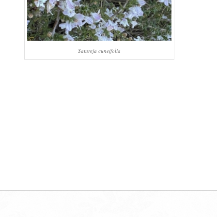
Satureja cuneifolia