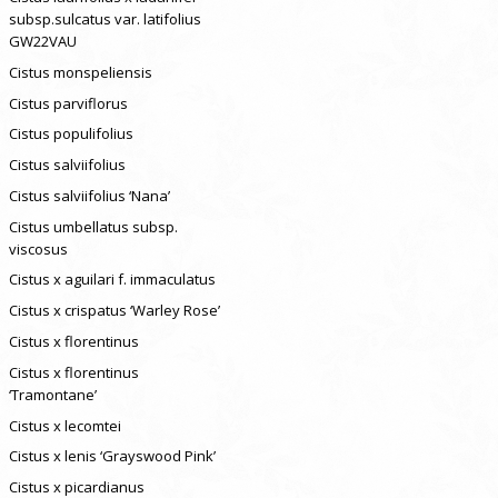
subsp.sulcatus var. latifolius
GW22VAU
Cistus monspeliensis
Cistus parviflorus
Cistus populifolius
Cistus salviifolius
Cistus salviifolius ‘Nana’
Cistus umbellatus subsp.
viscosus
Cistus x aguilari f. immaculatus
Cistus x crispatus ‘Warley Rose’
Cistus x florentinus
Cistus x florentinus
‘Tramontane’
Cistus x lecomtei
Cistus x lenis ‘Grayswood Pink’
Cistus x picardianus