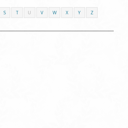
S
T
U
V
W
X
Y
Z