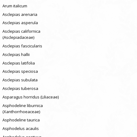
Arum italicum
Asclepias arenaria
Asclepias asperula
Asclepias californica
(Asclepiadaceae)
Asclepias fascicularis
Asclepias hallii
Asclepias latifolia
Asclepias speciosa
Asclepias subulata
Asclepias tuberosa
Asparagus horridus (Liliaceae)
Asphodeline liburnica
(Xanthorrhoeaceae)
Asphodeline taurica
Asphodelus acaulis
Asphodelus aestivus