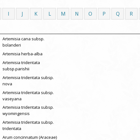
I
J
K
L
M
N
O
P
Q
R
Artemisia cana subsp.
bolanderi
Artemisia herba-alba
Artemisia tridentata
subsp.parishii
Artemisia tridentata subsp.
nova
Artemisia tridentata subsp.
vaseyana
Artemisia tridentata subsp.
wyomingensis
Artemisia tridentata subsp.
tridentata
Arum concinnatum (Araceae)