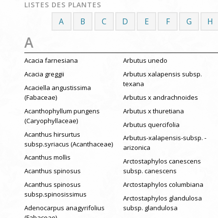
LISTES DES PLANTES
A
B
C
D
E
F
G
H
A
Acacia farnesiana
Arbutus unedo
Acacia greggii
Arbutus xalapensis subsp.
texana
Acaciella angustissima
(Fabaceae)
Arbutus x andrachnoides
Acanthophyllum pungens
Arbutus x thuretiana
(Caryophyllaceae)
Arbutus quercifolia
Acanthus hirsurtus
Arbutus-xalapensis-subsp. -
subsp.syriacus (Acanthaceae)
arizonica
Acanthus mollis
Arctostaphylos canescens
Acanthus spinosus
subsp. canescens
Acanthus spinosus
Arctostaphylos columbiana
subsp.spinosissimus
Arctostaphylos glandulosa
Adenocarpus anagyrifolius
subsp. glandulosa
(Fabaceae)