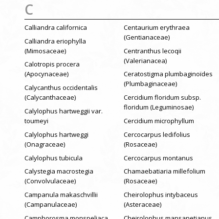
C
Calliandra californica
Centaurium erythraea
(Gentianaceae)
Calliandra eriophylla
(Mimosaceae)
Centranthus lecoqii
(Valerianacea)
Calotropis procera
(Apocynaceae)
Ceratostigma plumbaginoïdes
(Plumbaginaceae)
Calycanthus occidentalis
(Calycanthaceae)
Cercidium floridum subsp.
floridum (Leguminosae)
Calylophus hartweggii var.
toumeyi
Cercidium microphyllum
Calylophus hartweggi
Cercocarpus ledifolius
(Onagraceae)
(Rosaceae)
Calylophus tubicula
Cercocarpus montanus
Calystegia macrostegia
Chamaebatiaria millefolium
(Convolvulaceae)
(Rosaceae)
Campanula makaschvillii
Cheirolophus intybaceus
(Campanulaceae)
(Asteraceae)
Camphorosma monspeliaca
Cheirolophus mansanetianus