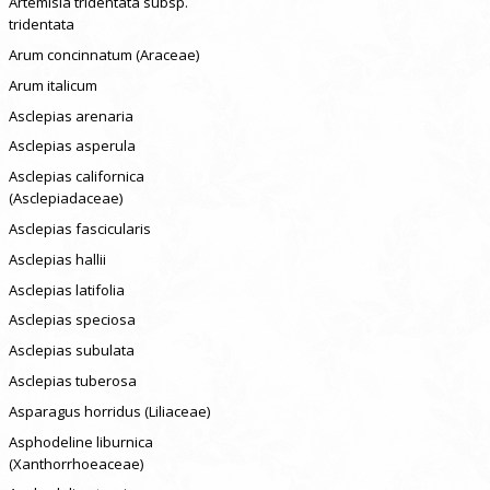
Artemisia tridentata subsp.
tridentata
Arum concinnatum (Araceae)
Arum italicum
Asclepias arenaria
Asclepias asperula
Asclepias californica
(Asclepiadaceae)
Asclepias fascicularis
Asclepias hallii
Asclepias latifolia
Asclepias speciosa
Asclepias subulata
Asclepias tuberosa
Asparagus horridus (Liliaceae)
Asphodeline liburnica
(Xanthorrhoeaceae)