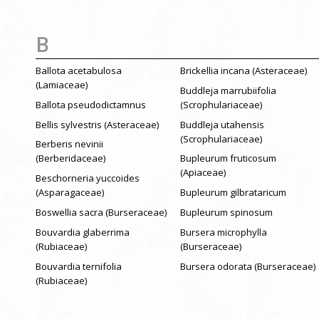
B
Ballota acetabulosa
Brickellia incana (Asteraceae)
(Lamiaceae)
Buddleja marrubiifolia
Ballota pseudodictamnus
(Scrophulariaceae)
Bellis sylvestris (Asteraceae)
Buddleja utahensis
(Scrophulariaceae)
Berberis nevinii
(Berberidaceae)
Bupleurum fruticosum
(Apiaceae)
Beschorneria yuccoides
(Asparagaceae)
Bupleurum gilbrataricum
Boswellia sacra (Burseraceae)
Bupleurum spinosum
Bouvardia glaberrima
Bursera microphylla
(Rubiaceae)
(Burseraceae)
Bouvardia ternifolia
Bursera odorata (Burseraceae)
(Rubiaceae)