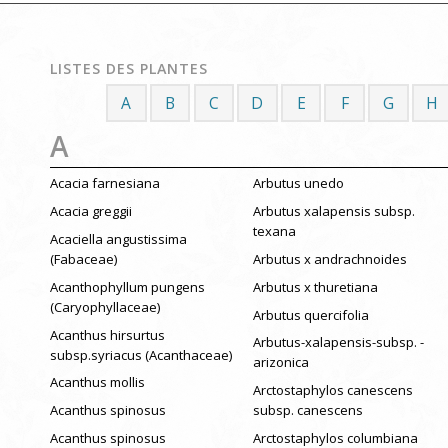
LISTES DES PLANTES
A
B
C
D
E
F
G
H
A
Acacia farnesiana
Arbutus unedo
Acacia greggii
Arbutus xalapensis subsp.
texana
Acaciella angustissima
(Fabaceae)
Arbutus x andrachnoides
Acanthophyllum pungens
Arbutus x thuretiana
(Caryophyllaceae)
Arbutus quercifolia
Acanthus hirsurtus
Arbutus-xalapensis-subsp. -
subsp.syriacus (Acanthaceae)
arizonica
Acanthus mollis
Arctostaphylos canescens
Acanthus spinosus
subsp. canescens
Acanthus spinosus
Arctostaphylos columbiana