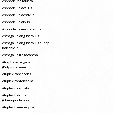
Asphodeline taurica
Asphodelus acaulis
Asphodelus aestivus
Asphodelus albus
Asphodelus macrocarpus
Astragalus angustifolius
Astragalus angustifolius subsp.
balcanicus
Astragalus tragacantha
Atraphaxis virgata
(Polygonaceae)
Atriplex canescens
Atriplex confertifolia
Atriplex corrugata
Atriplex halimus
(Chenopiodaceae)
Atriplex hymenelytra