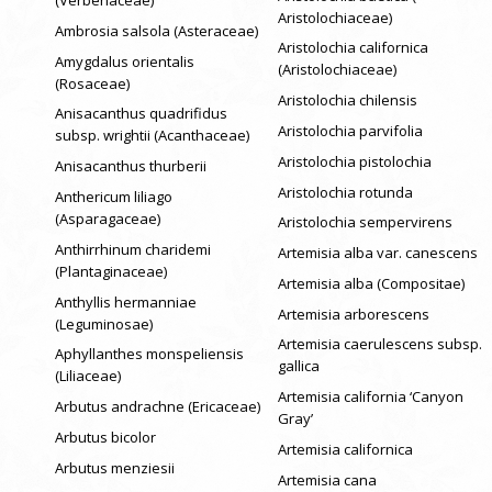
Aristolochiaceae)
Ambrosia salsola (Asteraceae)
Aristolochia californica
Amygdalus orientalis
(Aristolochiaceae)
(Rosaceae)
Aristolochia chilensis
Anisacanthus quadrifidus
Aristolochia parvifolia
subsp. wrightii (Acanthaceae)
Aristolochia pistolochia
Anisacanthus thurberii
Aristolochia rotunda
Anthericum liliago
(Asparagaceae)
Aristolochia sempervirens
Anthirrhinum charidemi
Artemisia alba var. canescens
(Plantaginaceae)
Artemisia alba (Compositae)
Anthyllis hermanniae
Artemisia arborescens
(Leguminosae)
Artemisia caerulescens subsp.
Aphyllanthes monspeliensis
gallica
(Liliaceae)
Artemisia california ‘Canyon
Arbutus andrachne (Ericaceae)
Gray’
Arbutus bicolor
Artemisia californica
Arbutus menziesii
Artemisia cana