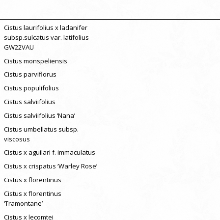
Cistus laurifolius x ladanifer
subsp.sulcatus var. latifolius
GW22VAU
Cistus monspeliensis
Cistus parviflorus
Cistus populifolius
Cistus salviifolius
Cistus salviifolius ‘Nana’
Cistus umbellatus subsp.
viscosus
Cistus x aguilari f. immaculatus
Cistus x crispatus ‘Warley Rose’
Cistus x florentinus
Cistus x florentinus
‘Tramontane’
Cistus x lecomtei