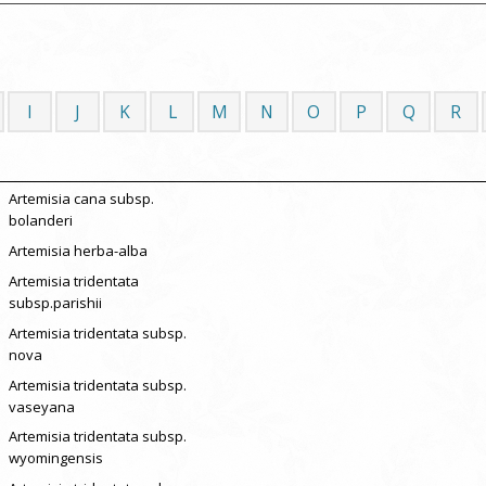
I
J
K
L
M
N
O
P
Q
R
Artemisia cana subsp.
bolanderi
Artemisia herba-alba
Artemisia tridentata
subsp.parishii
Artemisia tridentata subsp.
nova
Artemisia tridentata subsp.
vaseyana
Artemisia tridentata subsp.
wyomingensis