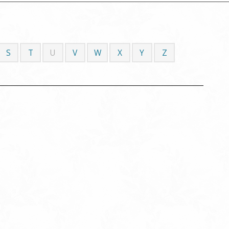
S
T
U
V
W
X
Y
Z