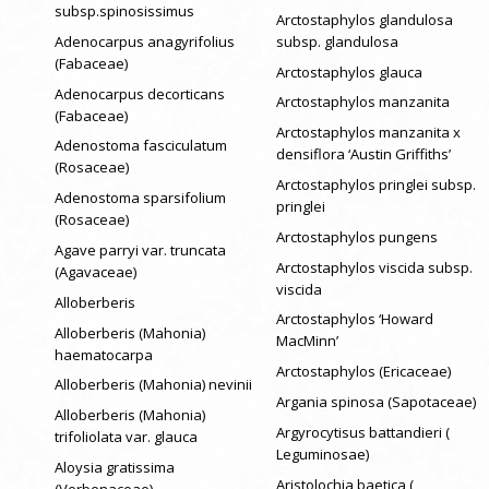
subsp.spinosissimus
Arctostaphylos glandulosa
Adenocarpus anagyrifolius
subsp. glandulosa
(Fabaceae)
Arctostaphylos glauca
Adenocarpus decorticans
Arctostaphylos manzanita
(Fabaceae)
Arctostaphylos manzanita x
Adenostoma fasciculatum
densiflora ‘Austin Griffiths’
(Rosaceae)
Arctostaphylos pringlei subsp.
Adenostoma sparsifolium
pringlei
(Rosaceae)
Arctostaphylos pungens
Agave parryi var. truncata
Arctostaphylos viscida subsp.
(Agavaceae)
viscida
Alloberberis
Arctostaphylos ‘Howard
Alloberberis (Mahonia)
MacMinn’
haematocarpa
Arctostaphylos (Ericaceae)
Alloberberis (Mahonia) nevinii
Argania spinosa (Sapotaceae)
Alloberberis (Mahonia)
Argyrocytisus battandieri (
trifoliolata var. glauca
Leguminosae)
Aloysia gratissima
Aristolochia baetica (
(Verbenaceae)