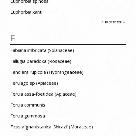
Euphorbia spinosa
Euphorbia xanti
BACK TO TOP
F
Fabiana imbricata (Solanaceae)
Fallugia paradoxa (Rosaceae)
Fendlera rupicola (Hydrangeaceae)
Ferulago sp (Apiaceae)
Ferula assa-foetidea (Apiaceae)
Ferula communis
Ferula gummosa
Ficus afghanistanica ‘Shirazi’ (Moraceae)