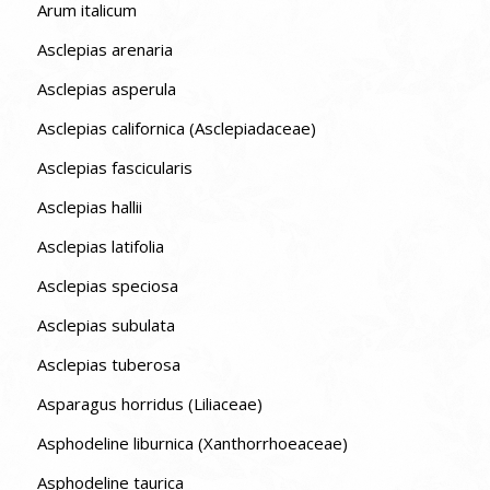
Arum italicum
Asclepias arenaria
Asclepias asperula
Asclepias californica (Asclepiadaceae)
Asclepias fascicularis
Asclepias hallii
Asclepias latifolia
Asclepias speciosa
Asclepias subulata
Asclepias tuberosa
Asparagus horridus (Liliaceae)
Asphodeline liburnica (Xanthorrhoeaceae)
Asphodeline taurica