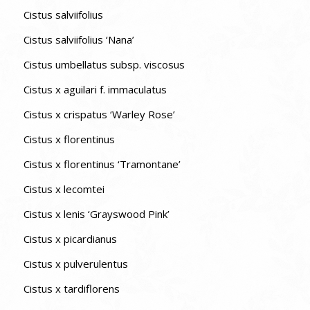
Cistus salviifolius
Cistus salviifolius ‘Nana’
Cistus umbellatus subsp. viscosus
Cistus x aguilari f. immaculatus
Cistus x crispatus ‘Warley Rose’
Cistus x florentinus
Cistus x florentinus ‘Tramontane’
Cistus x lecomtei
Cistus x lenis ‘Grayswood Pink’
Cistus x picardianus
Cistus x pulverulentus
Cistus x tardiflorens