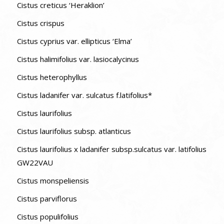
Cistus creticus ‘Heraklion’
Cistus crispus
Cistus cyprius var. ellipticus ‘Elma’
Cistus halimifolius var. lasiocalycinus
Cistus heterophyllus
Cistus ladanifer var. sulcatus f.latifolius*
Cistus laurifolius
Cistus laurifolius subsp. atlanticus
Cistus laurifolius x ladanifer subsp.sulcatus var. latifolius
GW22VAU
Cistus monspeliensis
Cistus parviflorus
Cistus populifolius