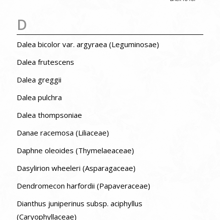
D
Dalea bicolor var. argyraea (Leguminosae)
Dalea frutescens
Dalea greggii
Dalea pulchra
Dalea thompsoniae
Danae racemosa (Liliaceae)
Daphne oleoides (Thymelaeaceae)
Dasylirion wheeleri (Asparagaceae)
Dendromecon harfordii (Papaveraceae)
Dianthus juniperinus subsp. aciphyllus
(Caryophyllaceae)