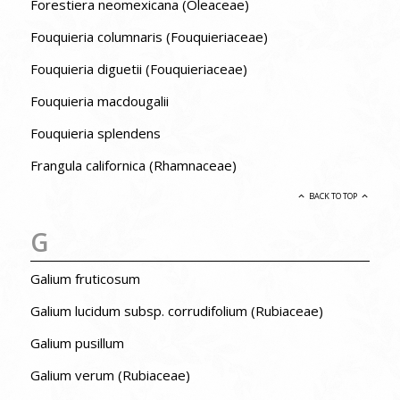
Forestiera neomexicana (Oleaceae)
Fouquieria columnaris (Fouquieriaceae)
Fouquieria diguetii (Fouquieriaceae)
Fouquieria macdougalii
Fouquieria splendens
Frangula californica (Rhamnaceae)
BACK TO TOP
G
Galium fruticosum
Galium lucidum subsp. corrudifolium (Rubiaceae)
Galium pusillum
Galium verum (Rubiaceae)