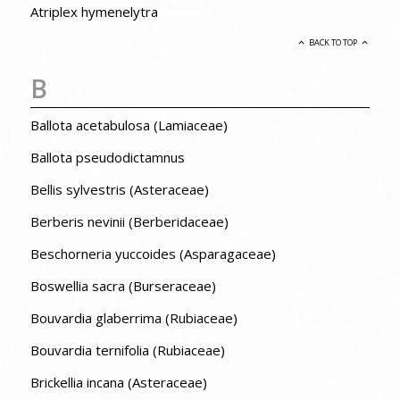
Atriplex hymenelytra
BACK TO TOP
B
Ballota acetabulosa (Lamiaceae)
Ballota pseudodictamnus
Bellis sylvestris (Asteraceae)
Berberis nevinii (Berberidaceae)
Beschorneria yuccoides (Asparagaceae)
Boswellia sacra (Burseraceae)
Bouvardia glaberrima (Rubiaceae)
Bouvardia ternifolia (Rubiaceae)
Brickellia incana (Asteraceae)