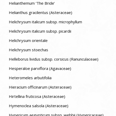
Helianthemum ‘The Bride’
Helianthus gracilentus (Asteraceae)
Helichrysum italicum subsp. microphyllum
Helichrysum italicum subsp. picardii
Helichrysum orientale
Helichrysum stoechas
Helleborus lividus subsp. corsicus (Ranunculaceae)
Hesperaloe parviflora (Agavaceae)
Heteromeles arbutifolia
Hieracium officinarum (Asteraceae)
Hirtellina fruticosa (Asteraceae)
Hymenoclea salsola (Asteraceae)
Hypericum aegypticum subsp. webbii (Hypericaceae)