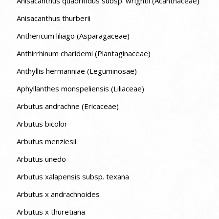
Anisacanthus quadrifidus subsp. wrightii (Acanthaceae)
Anisacanthus thurberii
Anthericum liliago (Asparagaceae)
Anthirrhinum charidemi (Plantaginaceae)
Anthyllis hermanniae (Leguminosae)
Aphyllanthes monspeliensis (Liliaceae)
Arbutus andrachne (Ericaceae)
Arbutus bicolor
Arbutus menziesii
Arbutus unedo
Arbutus xalapensis subsp. texana
Arbutus x andrachnoides
Arbutus x thuretiana