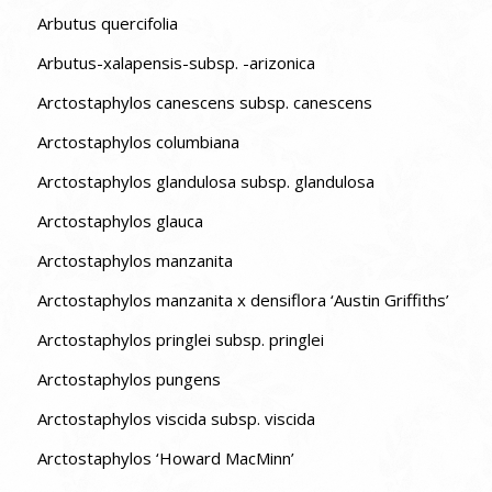
Arbutus quercifolia
Arbutus-xalapensis-subsp. -arizonica
Arctostaphylos canescens subsp. canescens
Arctostaphylos columbiana
Arctostaphylos glandulosa subsp. glandulosa
Arctostaphylos glauca
Arctostaphylos manzanita
Arctostaphylos manzanita x densiflora ‘Austin Griffiths’
Arctostaphylos pringlei subsp. pringlei
Arctostaphylos pungens
Arctostaphylos viscida subsp. viscida
Arctostaphylos ‘Howard MacMinn’