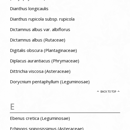
Dianthus longicaulis
Dianthus rupicola subsp. rupicola
Dictamnus albus var. albiflorus
Dictamnus albus (Rutaceae)
Digitalis obscura (Plantaginaceae)
Diplacus aurantiacus (Phrymaceae)
Dittrichia viscosa (Asteraceae)
Dorycnium pentaphyllum (Leguminosae)
BACK TO TOP
E
Ebenus cretica (Leguminosae)
Echinops spinosissimus (Asteraceae)