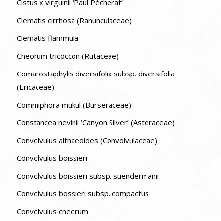
Cistus x virguinii ‘Paul Pècherat’
Clematis cirrhosa (Ranunculaceae)
Clematis flammula
Cneorum tricoccon (Rutaceae)
Comarostaphylis diversifolia subsp. diversifolia
(Ericaceae)
Commiphora mukul (Burseraceae)
Constancea nevinii ‘Canyon Silver’ (Asteraceae)
Convolvulus althaeoides (Convolvulaceae)
Convolvulus boissieri
Convolvulus boissieri subsp. suendermanii
Convolvulus bossieri subsp. compactus
Convolvulus cneorum