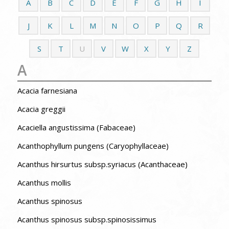
A
B
C
D
E
F
G
H
I
J
K
L
M
N
O
P
Q
R
S
T
U
V
W
X
Y
Z
A
Acacia farnesiana
Acacia greggii
Acaciella angustissima (Fabaceae)
Acanthophyllum pungens (Caryophyllaceae)
Acanthus hirsurtus subsp.syriacus (Acanthaceae)
Acanthus mollis
Acanthus spinosus
Acanthus spinosus subsp.spinosissimus