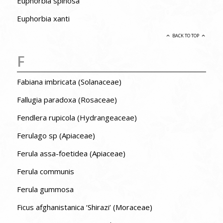
Euphorbia spinosa
Euphorbia xanti
BACK TO TOP
F
Fabiana imbricata (Solanaceae)
Fallugia paradoxa (Rosaceae)
Fendlera rupicola (Hydrangeaceae)
Ferulago sp (Apiaceae)
Ferula assa-foetidea (Apiaceae)
Ferula communis
Ferula gummosa
Ficus afghanistanica ‘Shirazi’ (Moraceae)