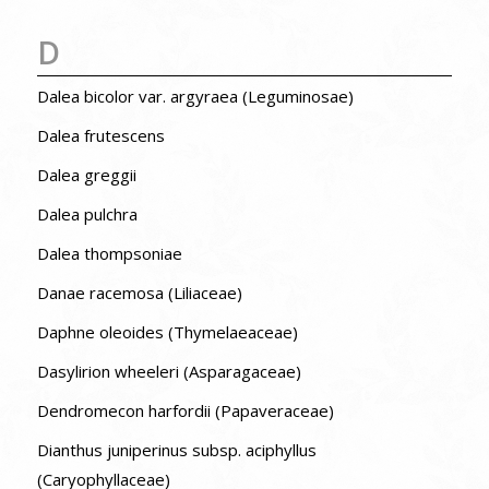
D
Dalea bicolor var. argyraea (Leguminosae)
Dalea frutescens
Dalea greggii
Dalea pulchra
Dalea thompsoniae
Danae racemosa (Liliaceae)
Daphne oleoides (Thymelaeaceae)
Dasylirion wheeleri (Asparagaceae)
Dendromecon harfordii (Papaveraceae)
Dianthus juniperinus subsp. aciphyllus
(Caryophyllaceae)