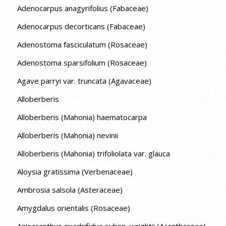
Adenocarpus anagyrifolius (Fabaceae)
Adenocarpus decorticans (Fabaceae)
Adenostoma fasciculatum (Rosaceae)
Adenostoma sparsifolium (Rosaceae)
Agave parryi var. truncata (Agavaceae)
Alloberberis
Alloberberis (Mahonia) haematocarpa
Alloberberis (Mahonia) nevinii
Alloberberis (Mahonia) trifoliolata var. glauca
Aloysia gratissima (Verbenaceae)
Ambrosia salsola (Asteraceae)
Amygdalus orientalis (Rosaceae)
Anisacanthus quadrifidus subsp. wrightii (Acanthaceae)