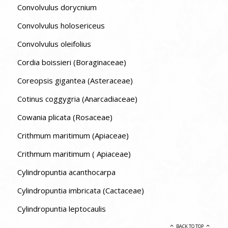
Convolvulus dorycnium
Convolvulus holosericeus
Convolvulus oleifolius
Cordia boissieri (Boraginaceae)
Coreopsis gigantea (Asteraceae)
Cotinus coggygria (Anarcadiaceae)
Cowania plicata (Rosaceae)
Crithmum maritimum (Apiaceae)
Crithmum maritimum ( Apiaceae)
Cylindropuntia acanthocarpa
Cylindropuntia imbricata (Cactaceae)
Cylindropuntia leptocaulis
BACK TO TOP