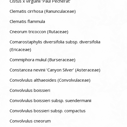
Cistus x virguinii ‘Paul Pècherat’
Clematis cirrhosa (Ranunculaceae)
Clematis flammula
Cneorum tricoccon (Rutaceae)
Comarostaphylis diversifolia subsp. diversifolia
(Ericaceae)
Commiphora mukul (Burseraceae)
Constancea nevinii ‘Canyon Silver’ (Asteraceae)
Convolvulus althaeoides (Convolvulaceae)
Convolvulus boissieri
Convolvulus boissieri subsp. suendermanii
Convolvulus bossieri subsp. compactus
Convolvulus cneorum