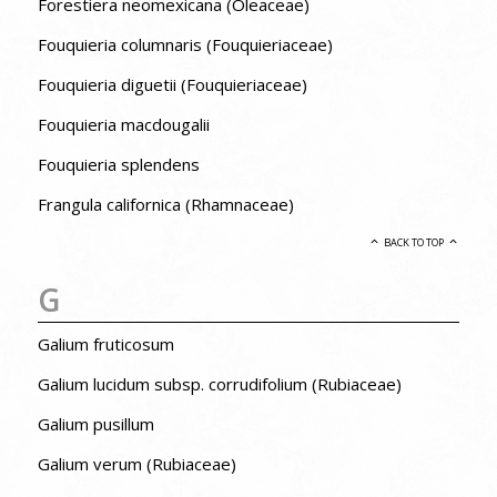
Forestiera neomexicana (Oleaceae)
Fouquieria columnaris (Fouquieriaceae)
Fouquieria diguetii (Fouquieriaceae)
Fouquieria macdougalii
Fouquieria splendens
Frangula californica (Rhamnaceae)
BACK TO TOP
G
Galium fruticosum
Galium lucidum subsp. corrudifolium (Rubiaceae)
Galium pusillum
Galium verum (Rubiaceae)