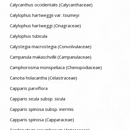
Calycanthus occidentalis (Calycanthaceae)
Calylophus hartweggii var. toumeyi
Calylophus hartweggi (Onagraceae)
Calylophus tubicula
Calystegia macrostegia (Convolvulaceae)
Campanula makaschvillii (Campanulaceae)
Camphorosma monspeliaca (Chenopodiaceae)
Canotia holacantha (Celastraceae)
Capparis parviflora
Capparis sicula subsp. sicula
Capparis spinosa subsp. inermis
Capparis spinosa (Capparaceae)
Cardopatium corymbosum (Asteraceae)