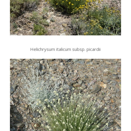
Helichrysum italicum subsp. picardii