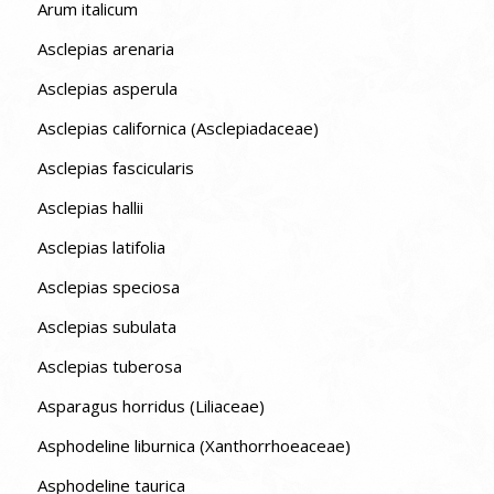
Arum italicum
Asclepias arenaria
Asclepias asperula
Asclepias californica (Asclepiadaceae)
Asclepias fascicularis
Asclepias hallii
Asclepias latifolia
Asclepias speciosa
Asclepias subulata
Asclepias tuberosa
Asparagus horridus (Liliaceae)
Asphodeline liburnica (Xanthorrhoeaceae)
Asphodeline taurica