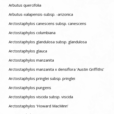
Arbutus quercifolia
Arbutus-xalapensis-subsp. -arizonica
Arctostaphylos canescens subsp. canescens
Arctostaphylos columbiana
Arctostaphylos glandulosa subsp. glandulosa
Arctostaphylos glauca
Arctostaphylos manzanita
Arctostaphylos manzanita x densiflora ‘Austin Griffiths’
Arctostaphylos pringlei subsp. pringlei
Arctostaphylos pungens
Arctostaphylos viscida subsp. viscida
Arctostaphylos ‘Howard MacMinn’