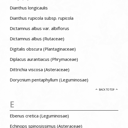
Dianthus longicaulis
Dianthus rupicola subsp. rupicola
Dictamnus albus var. albiflorus
Dictamnus albus (Rutaceae)
Digitalis obscura (Plantaginaceae)
Diplacus aurantiacus (Phrymaceae)
Dittrichia viscosa (Asteraceae)
Dorycnium pentaphyllum (Leguminosae)
BACK TO TOP
E
Ebenus cretica (Leguminosae)
Echinops spinosissimus (Asteraceae)