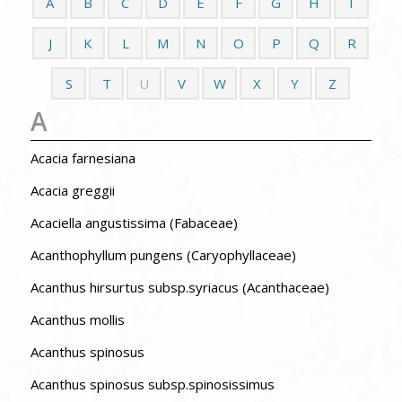
A
B
C
D
E
F
G
H
I
J
K
L
M
N
O
P
Q
R
S
T
U
V
W
X
Y
Z
A
Acacia farnesiana
Acacia greggii
Acaciella angustissima (Fabaceae)
Acanthophyllum pungens (Caryophyllaceae)
Acanthus hirsurtus subsp.syriacus (Acanthaceae)
Acanthus mollis
Acanthus spinosus
Acanthus spinosus subsp.spinosissimus