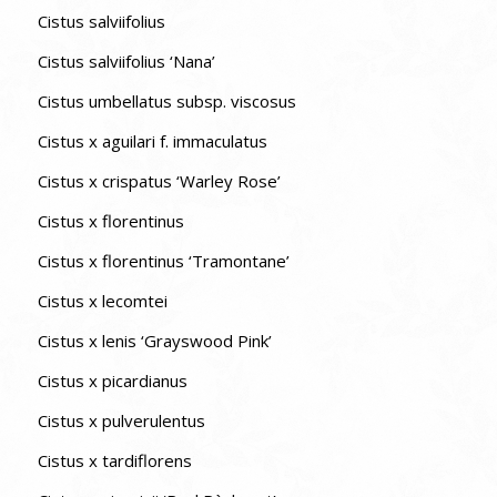
Cistus salviifolius
Cistus salviifolius ‘Nana’
Cistus umbellatus subsp. viscosus
Cistus x aguilari f. immaculatus
Cistus x crispatus ‘Warley Rose’
Cistus x florentinus
Cistus x florentinus ‘Tramontane’
Cistus x lecomtei
Cistus x lenis ‘Grayswood Pink’
Cistus x picardianus
Cistus x pulverulentus
Cistus x tardiflorens