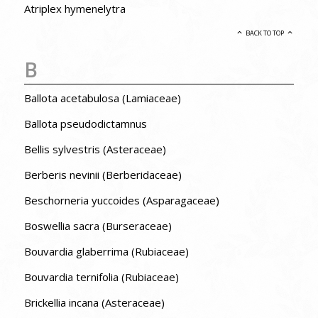
Atriplex hymenelytra
BACK TO TOP
B
Ballota acetabulosa (Lamiaceae)
Ballota pseudodictamnus
Bellis sylvestris (Asteraceae)
Berberis nevinii (Berberidaceae)
Beschorneria yuccoides (Asparagaceae)
Boswellia sacra (Burseraceae)
Bouvardia glaberrima (Rubiaceae)
Bouvardia ternifolia (Rubiaceae)
Brickellia incana (Asteraceae)