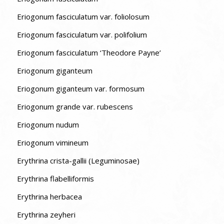
Eriogonum fasciculatum var. foliolosum
Eriogonum fasciculatum var. polifolium
Eriogonum fasciculatum ‘Theodore Payne’
Eriogonum giganteum
Eriogonum giganteum var. formosum
Eriogonum grande var. rubescens
Eriogonum nudum
Eriogonum vimineum
Erythrina crista-gallii (Leguminosae)
Erythrina flabelliformis
Erythrina herbacea
Erythrina zeyheri