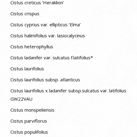
Cistus creticus ‘Heraklion’
Cistus crispus
Cistus cyprius var. ellipticus ‘Elma’
Cistus halimifolius var. lasiocalycinus
Cistus heterophyllus
Cistus ladanifer var. sulcatus f.latifolius*
Cistus laurifolius
Cistus laurifolius subsp. atlanticus
Cistus laurifolius x ladanifer subsp.sulcatus var. latifolius
GW22VAU
Cistus monspeliensis
Cistus parviflorus
Cistus populifolius