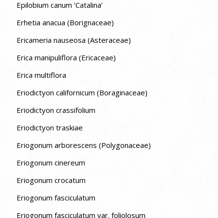
Epilobium canum ‘Catalina’
Erhetia anacua (Borignaceae)
Ericameria nauseosa (Asteraceae)
Erica manipuliflora (Ericaceae)
Erica multiflora
Eriodictyon californicum (Boraginaceae)
Eriodictyon crassifolium
Eriodictyon traskiae
Eriogonum arborescens (Polygonaceae)
Eriogonum cinereum
Eriogonum crocatum
Eriogonum fasciculatum
Eriogonum fasciculatum var. foliolosum