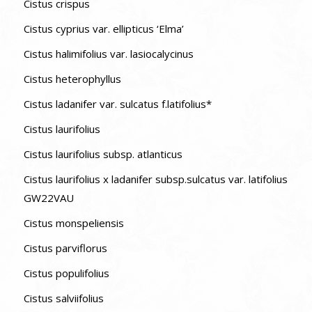
Cistus crispus
Cistus cyprius var. ellipticus ‘Elma’
Cistus halimifolius var. lasiocalycinus
Cistus heterophyllus
Cistus ladanifer var. sulcatus f.latifolius*
Cistus laurifolius
Cistus laurifolius subsp. atlanticus
Cistus laurifolius x ladanifer subsp.sulcatus var. latifolius
GW22VAU
Cistus monspeliensis
Cistus parviflorus
Cistus populifolius
Cistus salviifolius