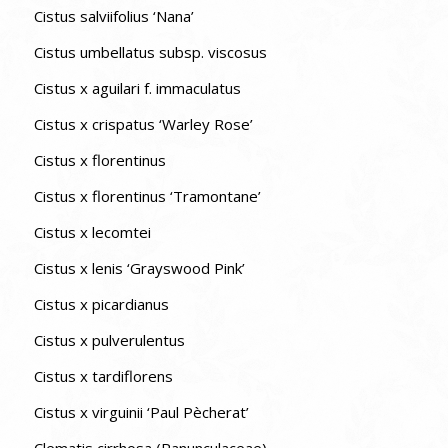
Cistus salviifolius ‘Nana’
Cistus umbellatus subsp. viscosus
Cistus x aguilari f. immaculatus
Cistus x crispatus ‘Warley Rose’
Cistus x florentinus
Cistus x florentinus ‘Tramontane’
Cistus x lecomtei
Cistus x lenis ‘Grayswood Pink’
Cistus x picardianus
Cistus x pulverulentus
Cistus x tardiflorens
Cistus x virguinii ‘Paul Pècherat’
Clematis cirrhosa (Ranunculaceae)