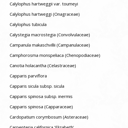
Calylophus hartweggii var. toumeyi
Calylophus hartweggi (Onagraceae)
Calylophus tubicula
Calystegia macrostegia (Convolvulaceae)
Campanula makaschvillii (Campanulaceae)
Camphorosma monspeliaca (Chenopodiaceae)
Canotia holacantha (Celastraceae)
Capparis parviflora
Capparis sicula subsp. sicula
Capparis spinosa subsp. inermis
Capparis spinosa (Capparaceae)
Cardopatium corymbosum (Asteraceae)
Carpenteria californica ‘Elizabeth’