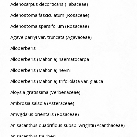
Adenocarpus decorticans (Fabaceae)
Adenostoma fasciculatum (Rosaceae)
Adenostoma sparsifolium (Rosaceae)
Agave parryi var. truncata (Agavaceae)
Alloberberis
Alloberberis (Mahonia) haematocarpa
Alloberberis (Mahonia) nevinii
Alloberberis (Mahonia) trifoliolata var. glauca
Aloysia gratissima (Verbenaceae)
Ambrosia salsola (Asteraceae)
Amygdalus orientalis (Rosaceae)
Anisacanthus quadrifidus subsp. wrightii (Acanthaceae)
Anisacanthus thurberii