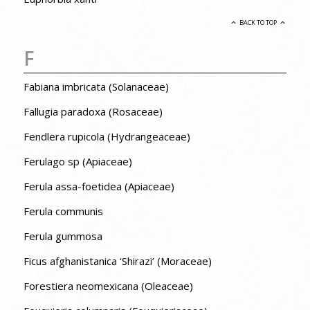
BACK TO TOP
F
Fabiana imbricata (Solanaceae)
Fallugia paradoxa (Rosaceae)
Fendlera rupicola (Hydrangeaceae)
Ferulago sp (Apiaceae)
Ferula assa-foetidea (Apiaceae)
Ferula communis
Ferula gummosa
Ficus afghanistanica ‘Shirazi’ (Moraceae)
Forestiera neomexicana (Oleaceae)