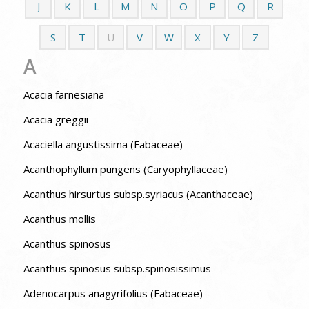
J
K
L
M
N
O
P
Q
R
S
T
U
V
W
X
Y
Z
A
Acacia farnesiana
Acacia greggii
Acaciella angustissima (Fabaceae)
Acanthophyllum pungens (Caryophyllaceae)
Acanthus hirsurtus subsp.syriacus (Acanthaceae)
Acanthus mollis
Acanthus spinosus
Acanthus spinosus subsp.spinosissimus
Adenocarpus anagyrifolius (Fabaceae)