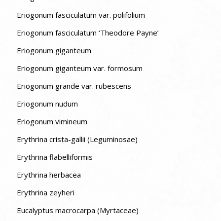
Eriogonum fasciculatum var. polifolium
Eriogonum fasciculatum ‘Theodore Payne’
Eriogonum giganteum
Eriogonum giganteum var. formosum
Eriogonum grande var. rubescens
Eriogonum nudum
Eriogonum vimineum
Erythrina crista-gallii (Leguminosae)
Erythrina flabelliformis
Erythrina herbacea
Erythrina zeyheri
Eucalyptus macrocarpa (Myrtaceae)