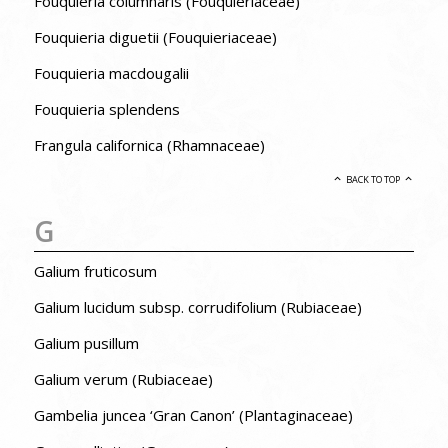
Fouquieria columnaris (Fouquieriaceae)
Fouquieria diguetii (Fouquieriaceae)
Fouquieria macdougalii
Fouquieria splendens
Frangula californica (Rhamnaceae)
BACK TO TOP
G
Galium fruticosum
Galium lucidum subsp. corrudifolium (Rubiaceae)
Galium pusillum
Galium verum (Rubiaceae)
Gambelia juncea ‘Gran Canon’ (Plantaginaceae)