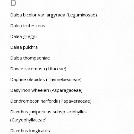
D
Dalea bicolor var. argyraea (Leguminosae)
Dalea frutescens
Dalea greggii
Dalea pulchra
Dalea thompsoniae
Danae racemosa (Liliaceae)
Daphne oleoides (Thymelaeaceae)
Dasylirion wheeleri (Asparagaceae)
Dendromecon harfordii (Papaveraceae)
Dianthus juniperinus subsp. aciphyllus
(Caryophyllaceae)
Dianthus longicaulis