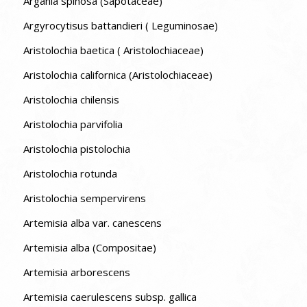
Argania spinosa (Sapotaceae)
Argyrocytisus battandieri ( Leguminosae)
Aristolochia baetica ( Aristolochiaceae)
Aristolochia californica (Aristolochiaceae)
Aristolochia chilensis
Aristolochia parvifolia
Aristolochia pistolochia
Aristolochia rotunda
Aristolochia sempervirens
Artemisia alba var. canescens
Artemisia alba (Compositae)
Artemisia arborescens
Artemisia caerulescens subsp. gallica