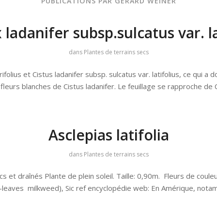
PUBLICATIONS PAR GÉRARD WEINER
 x ladanifer subsp.sulcatus var.
dans
Plantes de terrains secs
ifolius et Cistus ladanifer subsp. sulcatus var. latifolius, ce qui 
fleurs blanches de Cistus ladanifer. Le feuillage se rapproche de
Asclepias latifolia
dans
Plantes de terrains secs
s et draînés Plante de plein soleil. Taille: 0,90m. Fleurs de coul
broad-leaves milkweed), Sic ref encyclopédie web: En Amérique, nota