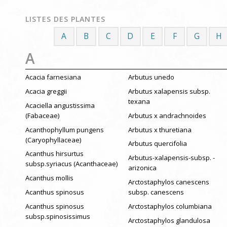
LISTES DES PLANTES
A
B
C
D
E
F
G
H
A
Acacia farnesiana
Arbutus unedo
Acacia greggii
Arbutus xalapensis subsp.
texana
Acaciella angustissima
(Fabaceae)
Arbutus x andrachnoides
Acanthophyllum pungens
Arbutus x thuretiana
(Caryophyllaceae)
Arbutus quercifolia
Acanthus hirsurtus
Arbutus-xalapensis-subsp. -
subsp.syriacus (Acanthaceae)
arizonica
Acanthus mollis
Arctostaphylos canescens
Acanthus spinosus
subsp. canescens
Acanthus spinosus
Arctostaphylos columbiana
subsp.spinosissimus
Arctostaphylos glandulosa