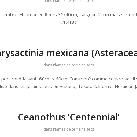
dans
Plantes de terrains secs
Septembre. Hauteur en fleurs 35/40cm, Largeur 45cm mais s’étend l
C1,4Lac
rysactinia mexicana (Asterace
dans
Plantes de terrains secs
 port rond faisant 60cm x 60cm. Considéré comme couvre sol, il s
ilisé dans les jardins secs en Arizona, Texas, Californie. Floraison
Ceanothus ‘Centennial’
dans
Plantes de terrains secs