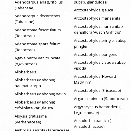
Adenocarpus anagyrifolius
subsp. glandulosa
(Fabaceae)
Arctostaphylos glauca
Adenocarpus decorticans
Arctostaphylos manzanita
(Fabaceae)
Arctostaphylos manzanita x
Adenostoma fasciculatum
densiflora ‘Austin Griffiths’
(Rosaceae)
Arctostaphylos pringlei subsp.
Adenostoma sparsifolium
pringlei
(Rosaceae)
Arctostaphylos pungens
Agave parryi var. truncata
Arctostaphylos viscida subsp.
(Agavaceae)
viscida
Alloberberis
Arctostaphylos ‘Howard
Alloberberis (Mahonia)
MacMinn’
haematocarpa
Arctostaphylos (Ericaceae)
Alloberberis (Mahonia) nevinii
Argania spinosa (Sapotaceae)
Alloberberis (Mahonia)
Argyrocytisus battandieri (
trifoliolata var. glauca
Leguminosae)
Aloysia gratissima
Aristolochia baetica (
(Verbenaceae)
Aristolochiaceae)
Ambrosia salsola (Asteraceae)