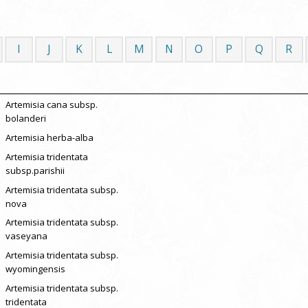
I
J
K
L
M
N
O
P
Q
R
Artemisia cana subsp.
bolanderi
Artemisia herba-alba
Artemisia tridentata
subsp.parishii
Artemisia tridentata subsp.
nova
Artemisia tridentata subsp.
vaseyana
Artemisia tridentata subsp.
wyomingensis
Artemisia tridentata subsp.
tridentata