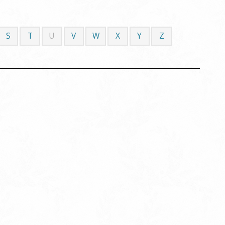
S
T
U
V
W
X
Y
Z