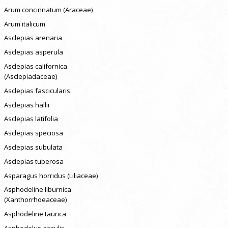
Arum concinnatum (Araceae)
Arum italicum
Asclepias arenaria
Asclepias asperula
Asclepias californica
(Asclepiadaceae)
Asclepias fascicularis
Asclepias hallii
Asclepias latifolia
Asclepias speciosa
Asclepias subulata
Asclepias tuberosa
Asparagus horridus (Liliaceae)
Asphodeline liburnica
(Xanthorrhoeaceae)
Asphodeline taurica
Asphodelus acaulis