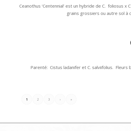
Ceanothus ‘Centennial’ est un hybride de C. foliosus x C. 
grains grossiers ou autre sol à 
Parenté: Cistus ladanifer et C. salviifolius. Fleurs bl
1
2
3
›
»