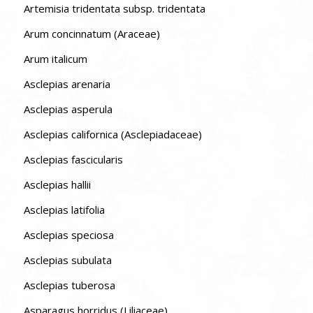
Artemisia tridentata subsp. tridentata
Arum concinnatum (Araceae)
Arum italicum
Asclepias arenaria
Asclepias asperula
Asclepias californica (Asclepiadaceae)
Asclepias fascicularis
Asclepias hallii
Asclepias latifolia
Asclepias speciosa
Asclepias subulata
Asclepias tuberosa
Asparagus horridus (Liliaceae)