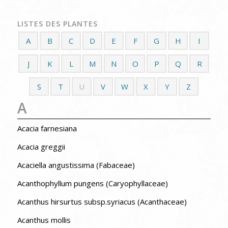
LISTES DES PLANTES
A
B
C
D
E
F
G
H
I
J
K
L
M
N
O
P
Q
R
S
T
U
V
W
X
Y
Z
A
Acacia farnesiana
Acacia greggii
Acaciella angustissima (Fabaceae)
Acanthophyllum pungens (Caryophyllaceae)
Acanthus hirsurtus subsp.syriacus (Acanthaceae)
Acanthus mollis