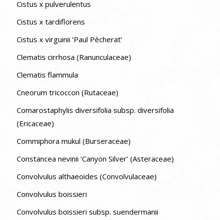
Cistus x pulverulentus
Cistus x tardiflorens
Cistus x virguinii ‘Paul Pècherat’
Clematis cirrhosa (Ranunculaceae)
Clematis flammula
Cneorum tricoccon (Rutaceae)
Comarostaphylis diversifolia subsp. diversifolia
(Ericaceae)
Commiphora mukul (Burseraceae)
Constancea nevinii ‘Canyon Silver’ (Asteraceae)
Convolvulus althaeoides (Convolvulaceae)
Convolvulus boissieri
Convolvulus boissieri subsp. suendermanii