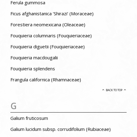
Ferula gummosa
Ficus afghanistanica ‘Shirazi’ (Moraceae)
Forestiera neomexicana (Oleaceae)
Fouquieria columnaris (Fouquieriaceae)
Fouquieria diguetii (Fouquieriaceae)
Fouquieria macdougalii
Fouquieria splendens
Frangula californica (Rhamnaceae)
BACK TO TOP
G
Galium fruticosum
Galium lucidum subsp. corrudifolium (Rubiaceae)