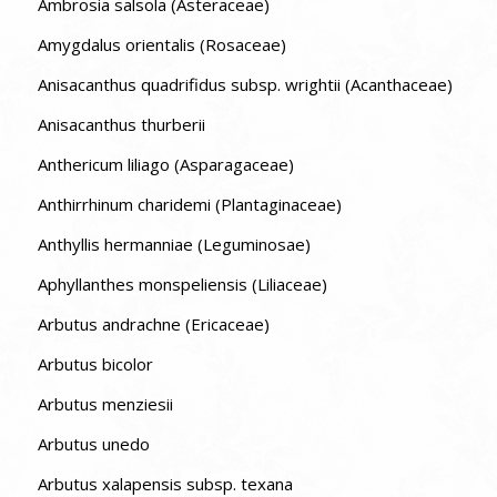
Ambrosia salsola (Asteraceae)
Amygdalus orientalis (Rosaceae)
Anisacanthus quadrifidus subsp. wrightii (Acanthaceae)
Anisacanthus thurberii
Anthericum liliago (Asparagaceae)
Anthirrhinum charidemi (Plantaginaceae)
Anthyllis hermanniae (Leguminosae)
Aphyllanthes monspeliensis (Liliaceae)
Arbutus andrachne (Ericaceae)
Arbutus bicolor
Arbutus menziesii
Arbutus unedo
Arbutus xalapensis subsp. texana