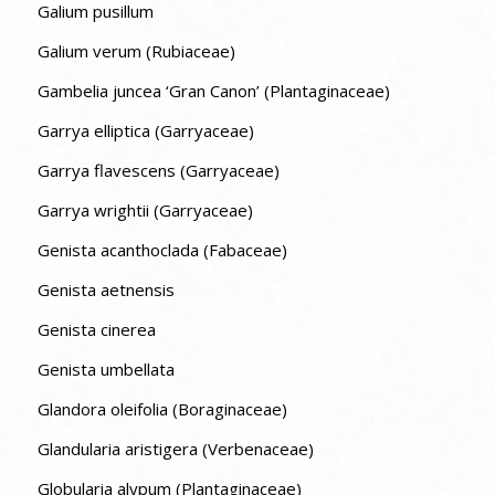
Galium pusillum
Galium verum (Rubiaceae)
Gambelia juncea ‘Gran Canon’ (Plantaginaceae)
Garrya elliptica (Garryaceae)
Garrya flavescens (Garryaceae)
Garrya wrightii (Garryaceae)
Genista acanthoclada (Fabaceae)
Genista aetnensis
Genista cinerea
Genista umbellata
Glandora oleifolia (Boraginaceae)
Glandularia aristigera (Verbenaceae)
Globularia alypum (Plantaginaceae)