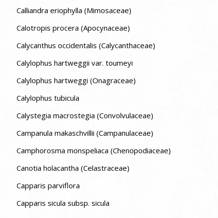
Calliandra eriophylla (Mimosaceae)
Calotropis procera (Apocynaceae)
Calycanthus occidentalis (Calycanthaceae)
Calylophus hartweggii var. toumeyi
Calylophus hartweggi (Onagraceae)
Calylophus tubicula
Calystegia macrostegia (Convolvulaceae)
Campanula makaschvillii (Campanulaceae)
Camphorosma monspeliaca (Chenopodiaceae)
Canotia holacantha (Celastraceae)
Capparis parviflora
Capparis sicula subsp. sicula