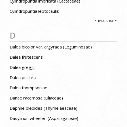
Cylindropuntia imbricata (Cactaceae)
Cylindropuntia leptocaulis
BACK TO TOP
D
Dalea bicolor var. argyraea (Leguminosae)
Dalea frutescens
Dalea greggii
Dalea pulchra
Dalea thompsoniae
Danae racemosa (Liliaceae)
Daphne oleoides (Thymelaeaceae)
Dasylirion wheeleri (Asparagaceae)