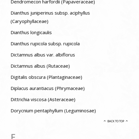
Dendromecon harfordii (Papaveraceae)
Dianthus juniperinus subsp. aciphyllus
(Caryophyllaceae)
Dianthus longicaulis
Dianthus rupicola subsp. rupicola
Dictamnus albus var. albiflorus
Dictamnus albus (Rutaceae)
Digitalis obscura (Plantaginaceae)
Diplacus aurantiacus (Phrymaceae)
Dittrichia viscosa (Asteraceae)
Dorycnium pentaphyllum (Leguminosae)
BACK TO TOP
E