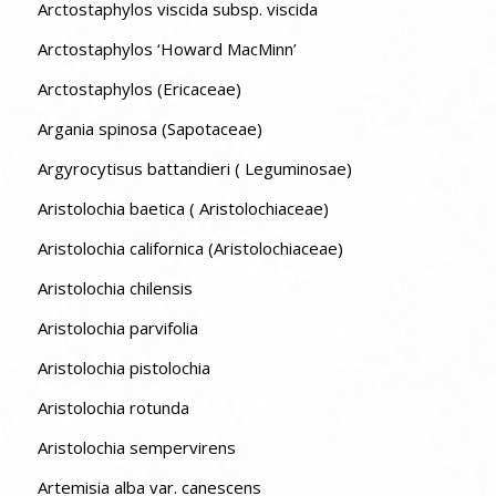
Arctostaphylos viscida subsp. viscida
Arctostaphylos ‘Howard MacMinn’
Arctostaphylos (Ericaceae)
Argania spinosa (Sapotaceae)
Argyrocytisus battandieri ( Leguminosae)
Aristolochia baetica ( Aristolochiaceae)
Aristolochia californica (Aristolochiaceae)
Aristolochia chilensis
Aristolochia parvifolia
Aristolochia pistolochia
Aristolochia rotunda
Aristolochia sempervirens
Artemisia alba var. canescens