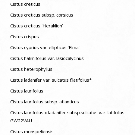
Cistus creticus
Cistus creticus subsp. corsicus
Cistus creticus ‘Heraklion’
Cistus crispus
Cistus cyprius var. ellipticus ‘Elma’
Cistus halimifolius var. lasiocalycinus
Cistus heterophyllus
Cistus ladanifer var. sulcatus f.latifolius*
Cistus laurifolius
Cistus laurifolius subsp. atlanticus
Cistus laurifolius x ladanifer subsp.sulcatus var. latifolius
GW22VAU
Cistus monspeliensis