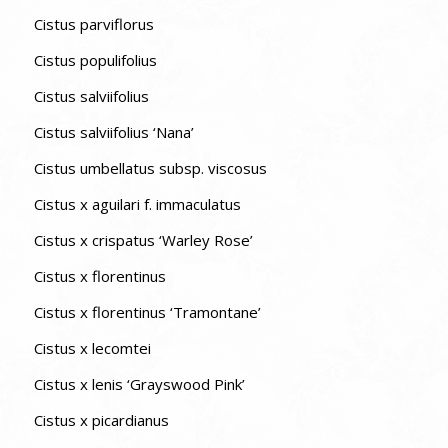
Cistus parviflorus
Cistus populifolius
Cistus salviifolius
Cistus salviifolius ‘Nana’
Cistus umbellatus subsp. viscosus
Cistus x aguilari f. immaculatus
Cistus x crispatus ‘Warley Rose’
Cistus x florentinus
Cistus x florentinus ‘Tramontane’
Cistus x lecomtei
Cistus x lenis ‘Grayswood Pink’
Cistus x picardianus