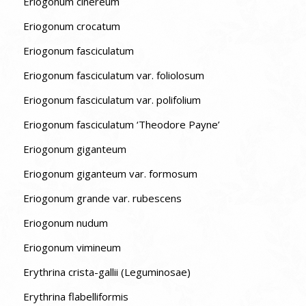
Eriogonum cinereum
Eriogonum crocatum
Eriogonum fasciculatum
Eriogonum fasciculatum var. foliolosum
Eriogonum fasciculatum var. polifolium
Eriogonum fasciculatum ‘Theodore Payne’
Eriogonum giganteum
Eriogonum giganteum var. formosum
Eriogonum grande var. rubescens
Eriogonum nudum
Eriogonum vimineum
Erythrina crista-gallii (Leguminosae)
Erythrina flabelliformis