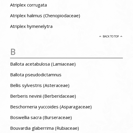
Atriplex corrugata
Atriplex halimus (Chenopiodaceae)
Atriplex hymenelytra
BACK TO TOP
B
Ballota acetabulosa (Lamiaceae)
Ballota pseudodictamnus
Bellis sylvestris (Asteraceae)
Berberis nevinii (Berberidaceae)
Beschorneria yuccoides (Asparagaceae)
Boswellia sacra (Burseraceae)
Bouvardia glaberrima (Rubiaceae)