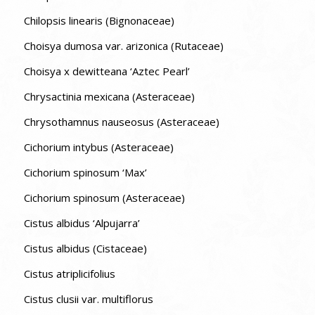
Chilopsis linearis (Bignonaceae)
Choisya dumosa var. arizonica (Rutaceae)
Choisya x dewitteana ‘Aztec Pearl’
Chrysactinia mexicana (Asteraceae)
Chrysothamnus nauseosus (Asteraceae)
Cichorium intybus (Asteraceae)
Cichorium spinosum ‘Max’
Cichorium spinosum (Asteraceae)
Cistus albidus ‘Alpujarra’
Cistus albidus (Cistaceae)
Cistus atriplicifolius
Cistus clusii var. multiflorus